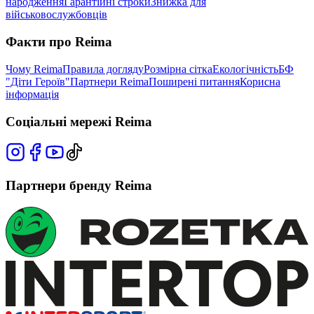
народження
Гарантійні строки
Знижка для
військовослужбовців
Факти про Reima
Чому Reima
Правила догляду
Розмірна сітка
Екологічність
БФ
"Діти Героїв"
Партнери Reima
Поширені питання
Корисна
інформація
Соціальні мережі Reima
Партнери бренду Reima