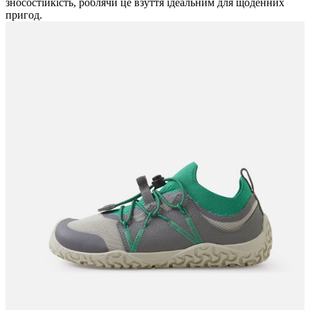
зносостійкість, роблячи це взуття ідеальним для щоденних
пригод.