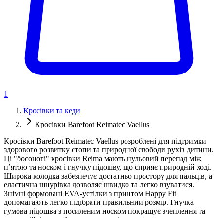
1
Кросівки та кеди
Кросівки Barefoot Reimatec Vaellus
Кросівки Barefoot Reimatec Vaellus розроблені для підтримки
здорового розвитку стопи та природної свободи рухів дитини.
Ці "босоногі" кросівки Reima мають нульовий перепад між
п’ятою та носком і гнучку підошву, що сприяє природній ході.
Широка колодка забезпечує достатньо простору для пальців, а
еластична шнурівка дозволяє швидко та легко взуватися.
Знімні формовані EVA-устілки з принтом Happy Fit
допомагають легко підібрати правильний розмір. Гнучка
гумова підошва з посиленим носком покращує зчеплення та