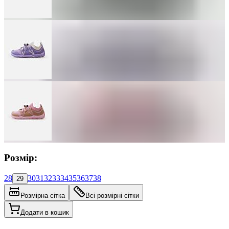
Розмір:
28
30
31
32
33
34
35
36
37
38
29
Розмірна сітка
Всі розмірні сітки
Додати в кошик