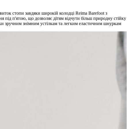
виток стопи завдяки широкій колодці Reima Barefoot з
ня під п'ятою, що дозволяє дітям відчути більш природну стійку
вдяки зручним знімним устілкам та легким еластичним шнуркам