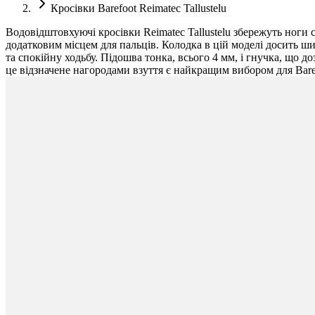
Кросівки Barefoot Reimatec Tallustelu
Водовідштовхуючі кросівки Reimatec Tallustelu збережуть ноги
додатковим місцем для пальців. Колодка в цій моделі досить ши
та спокійну ходьбу. Підошва тонка, всього 4 мм, і гнучка, що 
це відзначене нагородами взуття є найкращим вибором для Bare