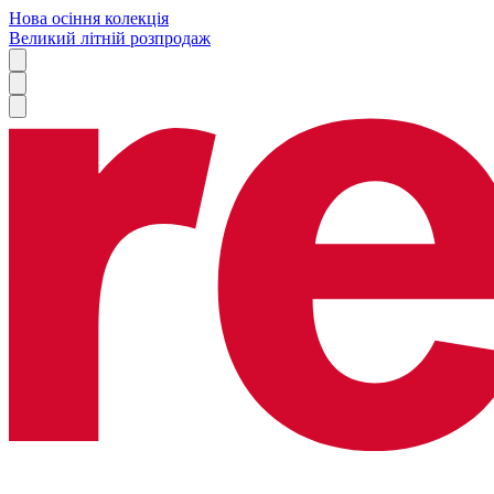
Нова осіння колекція
Великий літній розпродаж