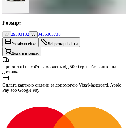
Розмір:
29
30
31
32
34
35
36
37
38
28
33
Розмірна сітка
Всі розмірні сітки
Додати в кошик
При оплаті на сайті замовлень від 5000 грн – безкоштовна
доставка
Оплата карткою онлайн за допомогою Visa/Mastercard, Apple
Pay або Google Pay