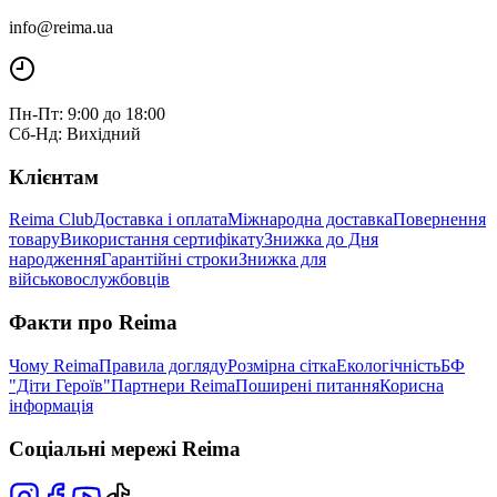
info@reima.ua
Пн-Пт: 9:00 до 18:00
Сб-Нд: Вихідний
Клієнтам
Reima Club
Доставка і оплата
Міжнародна доставка
Повернення
товару
Використання сертифікату
Знижка до Дня
народження
Гарантійні строки
Знижка для
військовослужбовців
Факти про Reima
Чому Reima
Правила догляду
Розмірна сітка
Екологічність
БФ
"Діти Героїв"
Партнери Reima
Поширені питання
Корисна
інформація
Соціальні мережі Reima