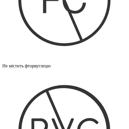
Не містить фторвуглецю