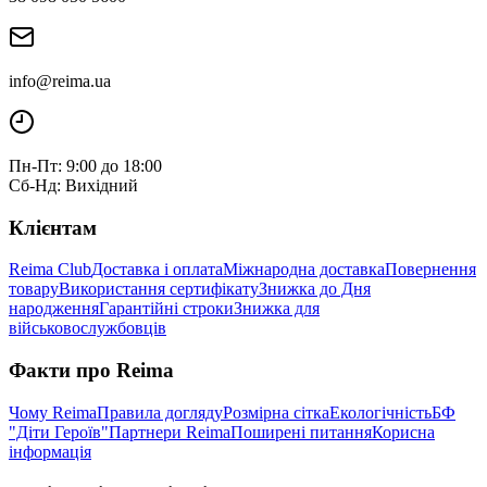
info@reima.ua
Пн-Пт: 9:00 до 18:00
Сб-Нд: Вихідний
Клієнтам
Reima Club
Доставка і оплата
Міжнародна доставка
Повернення
товару
Використання сертифікату
Знижка до Дня
народження
Гарантійні строки
Знижка для
військовослужбовців
Факти про Reima
Чому Reima
Правила догляду
Розмірна сітка
Екологічність
БФ
"Діти Героїв"
Партнери Reima
Поширені питання
Корисна
інформація