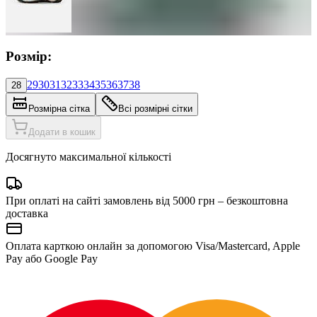
Розмір:
29
30
31
32
33
34
35
36
37
38
28
Розмірна сітка
Всі розмірні сітки
Додати в кошик
Досягнуто максимальної кількості
При оплаті на сайті замовлень від 5000 грн – безкоштовна
доставка
Оплата карткою онлайн за допомогою Visa/Mastercard, Apple
Pay або Google Pay