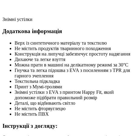
Знімні устілки
Додаткова інформація
Верх із синтетичного матеріалу та текстилю
Не містить продуктів тваринного походження
Конструкція на липучці забезпечує простоту надягання
Дихаюче та легке взуття
Можна прати в машині на делікатному режимі за 30°C
Гнучка та легка підошва з EVA з посиленням з TPR для
гарного зчеплення
Текстильна підкладка
Принт з Мумі-тролями
Знімні устілки з EVA з принтом Happy Fit, який
допоможе підібрати правильний розмір
Деталі, що відбивають світло
Не містить фторвуглецю
Не містить ПВХ
Інструкції з догляду: