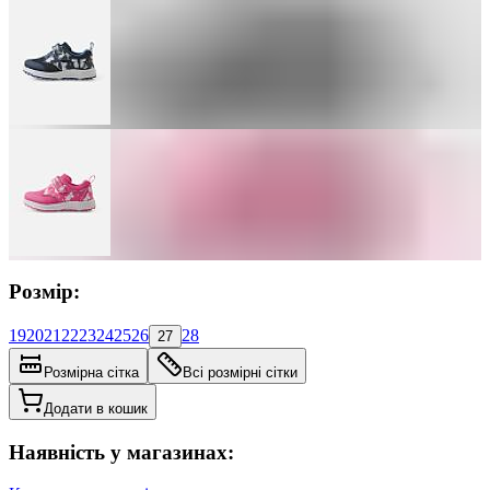
Розмір:
19
20
21
22
23
24
25
26
28
27
Розмірна сітка
Всі розмірні сітки
Додати в кошик
Наявність у магазинах: