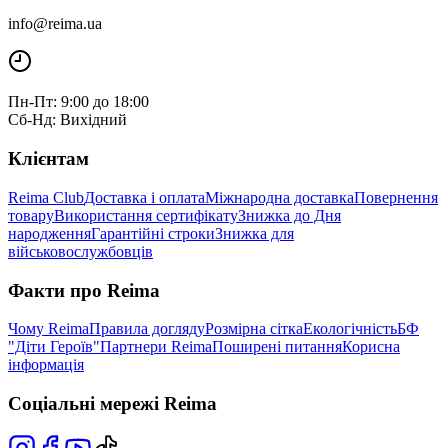
info@reima.ua
Пн-Пт: 9:00 до 18:00
Сб-Нд: Вихідний
Клієнтам
Reima Club
Доставка і оплата
Міжнародна доставка
Повернення
товару
Використання сертифікату
Знижка до Дня
народження
Гарантійні строки
Знижка для
військовослужбовців
Факти про Reima
Чому Reima
Правила догляду
Розмірна сітка
Екологічність
БФ
"Діти Героїв"
Партнери Reima
Поширені питання
Корисна
інформація
Соціальні мережі Reima