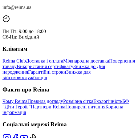
info@reima.ua
Пн-Пт: 9:00 до 18:00
Сб-Нд: Вихідний
Клієнтам
Reima Club
Доставка і оплата
Міжнародна доставка
Повернення
товару
Використання сертифікату
Знижка до Дня
народження
Гарантійні строки
Знижка для
військовослужбовців
Факти про Reima
Чому Reima
Правила догляду
Розмірна сітка
Екологічність
БФ
"Діти Героїв"
Партнери Reima
Поширені питання
Корисна
інформація
Соціальні мережі Reima