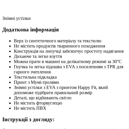
Знімні устілки
Додаткова інформація
Верх із синтетичного матеріалу та текстилю
Не містить продуктів тваринного походження
Конструкція на липучці забезпечує простоту надягання
Дихаюче та легке взуття
Можна прати в машині на делікатному режимі за 30°C
Гнучка та легка підошва з EVA з посиленням з TPR для
гарного зчеплення
Текстильна підкладка
Принт з Мумі-тролями
Знімні устілки з EVA з принтом Happy Fit, який
допоможе підібрати правильний розмір
Деталі, що відбивають світло
Не містить фторвуглецю
Не містить ПВХ
Інструкції з догляду: