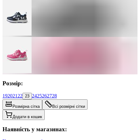
Розмір:
19
20
21
22
24
25
26
27
28
23
Розмірна сітка
Всі розмірні сітки
Додати в кошик
Наявність у магазинах: