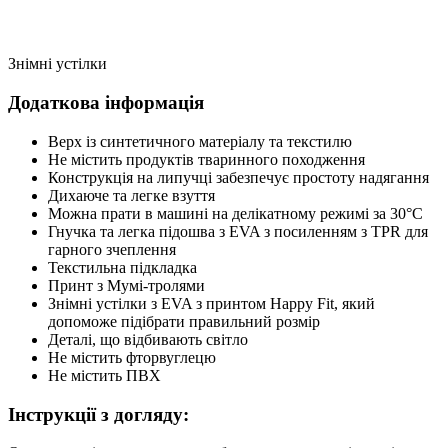
Знімні устілки
Додаткова інформація
Верх із синтетичного матеріалу та текстилю
Не містить продуктів тваринного походження
Конструкція на липучці забезпечує простоту надягання
Дихаюче та легке взуття
Можна прати в машині на делікатному режимі за 30°C
Гнучка та легка підошва з EVA з посиленням з TPR для
гарного зчеплення
Текстильна підкладка
Принт з Мумі-тролями
Знімні устілки з EVA з принтом Happy Fit, який
допоможе підібрати правильний розмір
Деталі, що відбивають світло
Не містить фторвуглецю
Не містить ПВХ
Інструкції з догляду: