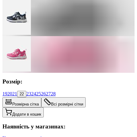
Розмір:
19
20
21
23
24
25
26
27
28
22
Розмірна сітка
Всі розмірні сітки
Додати в кошик
Наявність у магазинах: