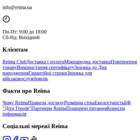
info@reima.ua
Пн-Пт: 9:00 до 18:00
Сб-Нд: Вихідний
Клієнтам
Reima Club
Доставка і оплата
Міжнародна доставка
Повернення
товару
Використання сертифікату
Знижка до Дня
народження
Гарантійні строки
Знижка для
військовослужбовців
Факти про Reima
Чому Reima
Правила догляду
Розмірна сітка
Екологічність
БФ
"Діти Героїв"
Партнери Reima
Поширені питання
Корисна
інформація
Соціальні мережі Reima