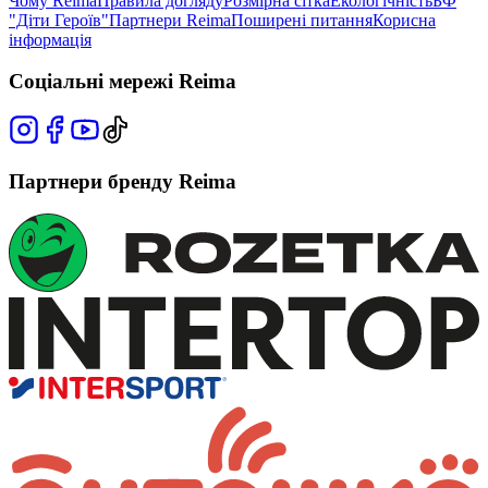
Чому Reima
Правила догляду
Розмірна сітка
Екологічність
БФ
"Діти Героїв"
Партнери Reima
Поширені питання
Корисна
інформація
Соціальні мережі Reima
Партнери бренду Reima