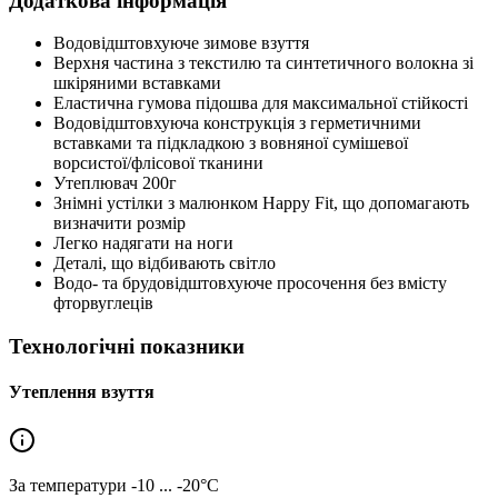
Додаткова інформація
Водовідштовхуюче зимове взуття
Верхня частина з текстилю та синтетичного волокна зі
шкіряними вставками
Еластична гумова підошва для максимальної стійкості
Водовідштовхуюча конструкція з герметичними
вставками та підкладкою з вовняної сумішевої
ворсистої/флісової тканини
Утеплювач 200г
Знімні устілки з малюнком Happy Fit, що допомагають
визначити розмір
Легко надягати на ноги
Деталі, що відбивають світло
Водо- та брудовідштовхуюче просочення без вмісту
фторвуглеців
Технологічні показники
Утеплення взуття
За температури
-10 ... -20°C