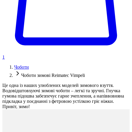
1
Чоботи
Чоботи зимові Reimatec Vimpeli
Це одна із наших улюблених моделей зимового взуття.
Водовідштовхуючі зимові чоботи – легкі та зручні. Гнучка
гумова підошва забезпечує гарне зчеплення, а напіввовняна
підкладка у поєднанні з фетровою устілкою гріє ніжки.
Привіт, зимо!