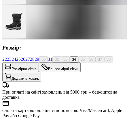
Розмір:
22
23
24
25
26
27
28
29
31
30
32
33
34
35
36
37
38
Розмірна сітка
Всі розмірні сітки
Додати в кошик
При оплаті на сайті замовлень від 5000 грн – безкоштовна
доставка
Оплата карткою онлайн за допомогою Visa/Mastercard, Apple
Pay або Google Pay