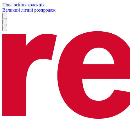
Нова осіння колекція
Великий літній розпродаж