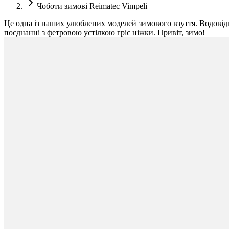
Чоботи зимові Reimatec Vimpeli
Це одна із наших улюблених моделей зимового взуття. Водовідшт
поєднанні з фетровою устілкою гріє ніжки. Привіт, зимо!