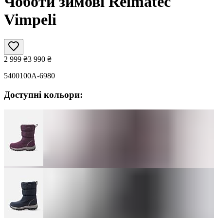
Чоботи зимові Reimatec
Vimpeli
2 999
₴
3 990
₴
5400100A-6980
Доступні кольори: