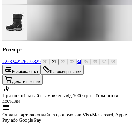
Розмір:
22
23
24
25
26
27
28
29
34
30
31
32
33
35
36
37
38
Розмірна сітка
Всі розмірні сітки
Додати в кошик
При оплаті на сайті замовлень від 5000 грн – безкоштовна
доставка
Оплата карткою онлайн за допомогою Visa/Mastercard, Apple
Pay або Google Pay