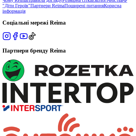
Чому Reima
Правила догляду
Розмірна сітка
Екологічність
БФ
"Діти Героїв"
Партнери Reima
Поширені питання
Корисна
інформація
Соціальні мережі Reima
Партнери бренду Reima