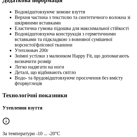
Додаткова інформація
Водовідштовхуюче зимове взуття
Верхня частина з текстилю та синтетичного волокна зі
шкіряними вставками
Еластична гумова підошва для максимальної стійкості
Водовідштовхуюча конструкція з герметичними
вставками та підкладкою з вовняної сумішевої
ворсистої/флісової тканини
Утеплювач 200г
Знімні устілки з малюнком Happy Fit, що допомагають
визначити розмір
Легко надягати на ноги
Деталі, що відбивають світло
Водо- та брудовідштовхуюче просочення без вмісту
фторвуглеців
Технологічні показники
Утеплення взуття
За температури
-10 ... -20°C