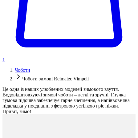
1
Чоботи
Чоботи зимові Reimatec Vimpeli
Це одна із наших улюблених моделей зимового взуття.
Водовідштовхуючі зимові чоботи – легкі та зручні. Гнучка
гумова підошва забезпечує гарне зчеплення, а напіввовняна
підкладка у поєднанні з фетровою устілкою гріє ніжки.
Привіт, зимо!