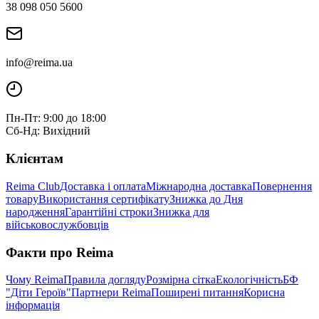
38 098 050 5600
info@reima.ua
Пн-Пт: 9:00 до 18:00
Сб-Нд: Вихідний
Клієнтам
Reima Club
Доставка і оплата
Міжнародна доставка
Повернення
товару
Використання сертифікату
Знижка до Дня
народження
Гарантійні строки
Знижка для
військовослужбовців
Факти про Reima
Чому Reima
Правила догляду
Розмірна сітка
Екологічність
БФ
"Діти Героїв"
Партнери Reima
Поширені питання
Корисна
інформація