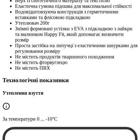
Верх із синтетичного матеріалу та текстилю
Еластична гумова підошва для максимальної стійкості
Водовідштовхуюча конструкція з герметичними
вставками та флісовою підкладкою
Утеплювач 200г
Знімні формовані устілки з EVA з підкладкою з лайкри
та малюнком Happy Fit, який допомагає визначити
розмір
Проста застібка на липучці з еластичними шнурками для
регулювання розміру
Не містить продуктів тваринного походження
Не містить фторвуглецю
Не містить ПВХ
Технологічні показники
Утеплення взуття
За температури
0 ... -10°C