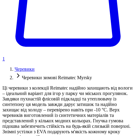
1
Черевики
Черевики зимові Reimatec Myrsky
Ці черевики з колекції Reimatec надійно захищають від вологи
– ідеальний варіант для ігор у парку чи міських прогулянок.
Завдяки пухнастій флісовій підкладці та утеплювачу із
синтепону ця модель завжди дарує затишок та надійно
захищає від холоду – перевірено навіть при -10 °C. Верх
черевиків виготовлений із синтетичних матеріалів та
представлений у кількох модних кольорах. Гнучка гумова
підошва забезпечить стійкість на будь-якій слизькій поверхні.
Знімні устілки з EVA подарують м'якість кожному кроку