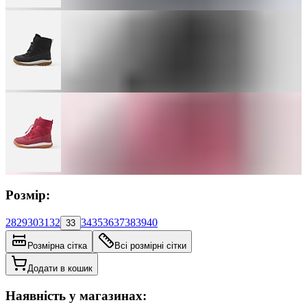
Розмір:
28
29
30
31
32
34
35
36
37
38
39
40
33
Розмірна сітка
Всі розмірні сітки
Додати в кошик
Наявність у магазинах: