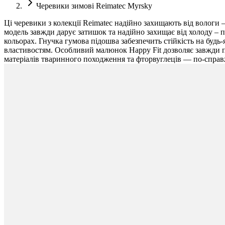
Черевики зимові Reimatec Myrsky
Ці черевики з колекції Reimatec надійно захищають від вологи –
модель завжди дарує затишок та надійно захищає від холоду – п
кольорах. Гнучка гумова підошва забезпечить стійкість на буд
властивостям. Особливий малюнок Happy Fit дозволяє завжди п
матеріалів тваринного походження та фторвуглеців — по-справж