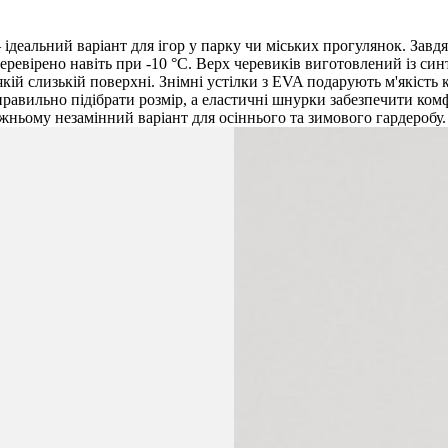
 ідеальний варіант для ігор у парку чи міських прогулянок. Завд
еревірено навіть при -10 °C. Верх черевиків виготовлений із си
ь-якій слизькій поверхні. Знімні устілки з EVA подарують м'якіс
равильно підібрати розмір, а еластичні шнурки забезпечити ком
ньому незамінний варіант для осіннього та зимового гардеробу.