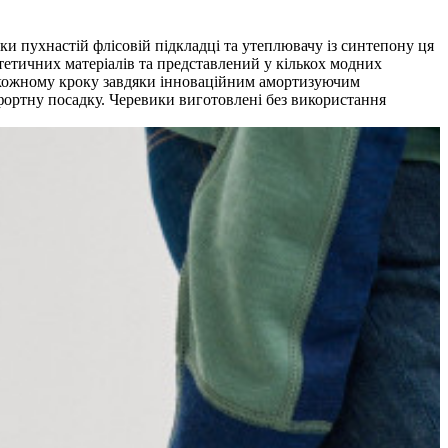
яки пухнастій флісовій підкладці та утеплювачу із синтепону ця
нтетичних матеріалів та представлений у кількох модних
ть кожному кроку завдяки інноваційним амортизуючим
фортну посадку. Черевики виготовлені без використання