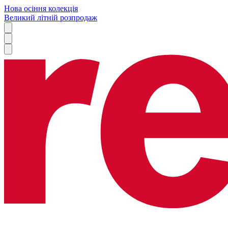
Нова осіння колекція
Великий літній розпродаж