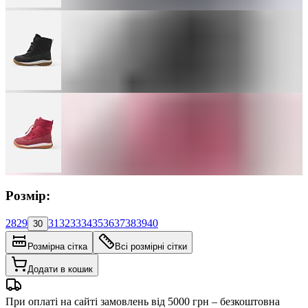
Розмір:
28
29
31
32
33
34
35
36
37
38
39
40
30
Розмірна сітка
Всі розмірні сітки
Додати в кошик
При оплаті на сайті замовлень від 5000 грн – безкоштовна