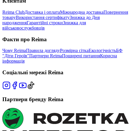
Клієнтам
Reima Club
Доставка і оплата
Міжнародна доставка
Повернення
товару
Використання сертифікату
Знижка до Дня
народження
Гарантійні строки
Знижка для
військовослужбовців
Факти про Reima
Чому Reima
Правила догляду
Розмірна сітка
Екологічність
БФ
"Діти Героїв"
Партнери Reima
Поширені питання
Корисна
інформація
Соціальні мережі Reima
Партнери бренду Reima