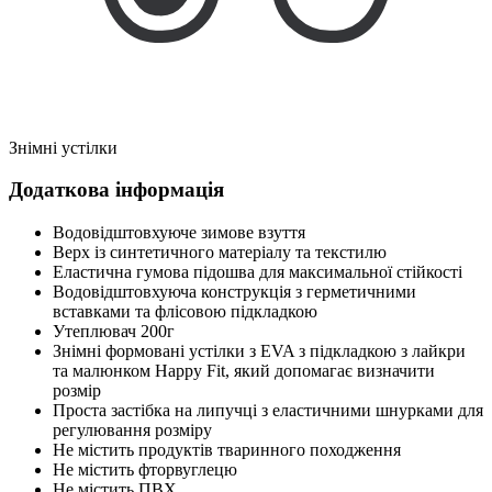
Знімні устілки
Додаткова інформація
Водовідштовхуюче зимове взуття
Верх із синтетичного матеріалу та текстилю
Еластична гумова підошва для максимальної стійкості
Водовідштовхуюча конструкція з герметичними
вставками та флісовою підкладкою
Утеплювач 200г
Знімні формовані устілки з EVA з підкладкою з лайкри
та малюнком Happy Fit, який допомагає визначити
розмір
Проста застібка на липучці з еластичними шнурками для
регулювання розміру
Не містить продуктів тваринного походження
Не містить фторвуглецю
Не містить ПВХ