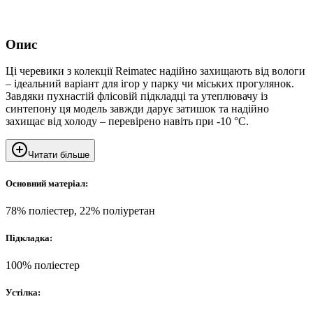
Опис
Ці черевики з колекції Reimatec надійно захищають від вологи
– ідеальний варіант для ігор у парку чи міських прогулянок.
Завдяки пухнастій флісовій підкладці та утеплювачу із
синтепону ця модель завжди дарує затишок та надійно
захищає від холоду – перевірено навіть при -10 °C.
Читати більше
Основний матеріал:
78% поліестер, 22% поліуретан
Підкладка:
100% поліестер
Устілка: