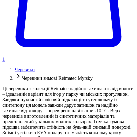
1
Черевики
Черевики зимові Reimatec Myrsky
Ці черевики з колекції Reimatec надійно захищають від вологи
– ідеальний варіант для ігор у парку чи міських прогулянок.
Завдяки пухнастій флісовій підкладці та утеплювачу із
синтепону ця модель завжди дарує затишок та надійно
захищає від холоду – перевірено навіть при -10 °C. Верх
черевиків виготовлений із синтетичних матеріалів та
представлений у кількох модних кольорах. Гнучка гумова
підошва забезпечить стійкість на будь-якій слизькій поверхні.
Знімні устілки з EVA подарують м'якість кожному кроку