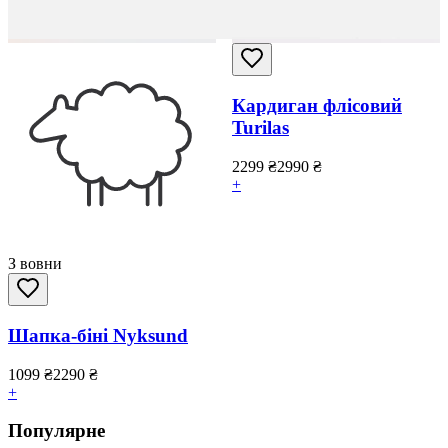
Кардиган флісовий
Turilas
2299
₴
2990
₴
+
З вовни
Шапка-біні Nyksund
1099
₴
2290
₴
+
Популярне