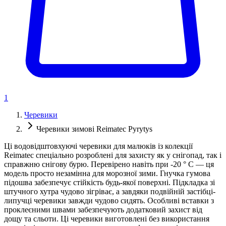
1
Черевики
Черевики зимові Reimatec Pyrytys
Ці водовідштовхуючі черевики для малюків із колекції
Reimatec спеціально розроблені для захисту як у снігопад, так і
справжню снігову бурю. Перевірено навіть при -20 ° C — ця
модель просто незамінна для морозної зими. Гнучка гумова
підошва забезпечує стійкість будь-якої поверхні. Підкладка зі
штучного хутра чудово зігріває, а завдяки подвійній застібці-
липучці черевики завжди чудово сидять. Особливі вставки з
проклеєними швами забезпечують додатковий захист від
дощу та сльоти. Ці черевики виготовлені без використання