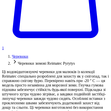
1
Черевики
Черевики зимові Reimatec Pyrytys
Ці водовідштовхуючі черевики для малюків із колекції
Reimatec спеціально розроблені для захисту як у снігопад, так і
справжню снігову бурю. Перевірено навіть при -20 ° C — ця
модель просто незамінна для морозної зими. Гнучка гумова
підошва забезпечує стійкість будь-якої поверхні. Підкладка зі
штучного хутра чудово зігріває, а завдяки подвійній застібці-
липучці черевики завжди чудово сидять. Особливі вставки з
проклеєними швами забезпечують додатковий захист від
дощу та сльоти. Ці черевики виготовлені без використання