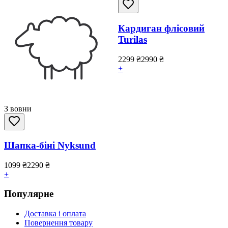
Кардиган флісовий
Turilas
2299
₴
2990
₴
+
З вовни
Шапка-біні Nyksund
1099
₴
2290
₴
+
Популярне
Доставка і оплата
Повернення товару