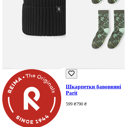
Шкарпетки бавовняні
Parit
599
₴
790
₴