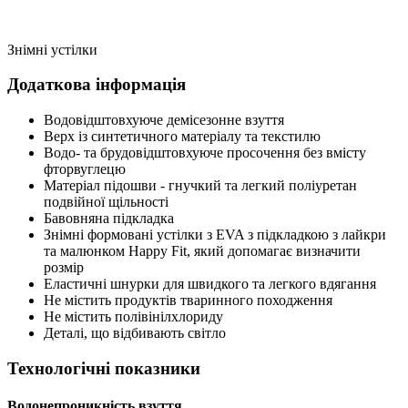
Знімні устілки
Додаткова інформація
Водовідштовхуюче демісезонне взуття
Верх із синтетичного матеріалу та текстилю
Водо- та брудовідштовхуюче просочення без вмісту
фторвуглецю
Матеріал підошви - гнучкий та легкий поліуретан
подвійної щільності
Бавовняна підкладка
Знімні формовані устілки з EVA з підкладкою з лайкри
та малюнком Happy Fit, який допомагає визначити
розмір
Еластичні шнурки для швидкого та легкого вдягання
Не містить продуктів тваринного походження
Не містить полівінілхлориду
Деталі, що відбивають світло
Технологічні показники
Водонепроникність взуття