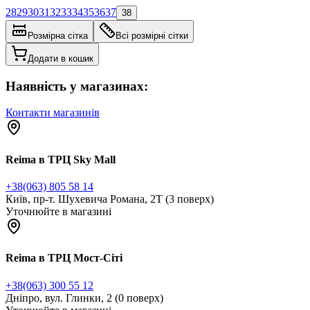
28
29
30
31
32
33
34
35
36
37
38
Розмірна сітка
Всі розмірні сітки
Додати в кошик
Наявність у магазинах:
Контакти магазинів
Reima в ТРЦ Sky Mall
+38(063) 805 58 14
Київ, пр-т. Шухевича Романа, 2Т (3 поверх)
Уточнюйте в магазині
Reima в ТРЦ Мост-Сіті
+38(063) 300 55 12
Дніпро, вул. Глинки, 2 (0 поверх)