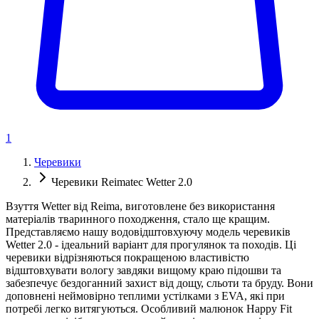
1
Черевики
Черевики Reimatec Wetter 2.0
Взуття Wetter від Reima, виготовлене без використання
матеріалів тваринного походження, стало ще кращим.
Представляємо нашу водовідштовхуючу модель черевиків
Wetter 2.0 - ідеальний варіант для прогулянок та походів. Ці
черевики відрізняються покращеною властивістю
відштовхувати вологу завдяки вищому краю підошви та
забезпечує бездоганний захист від дощу, сльоти та бруду. Вони
доповнені неймовірно теплими устілками з EVA, які при
потребі легко витягуються. Особливий малюнок Happy Fit