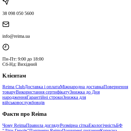
38 098 050 5600
info@reima.ua
Пн-Пт: 9:00 до 18:00
Сб-Нд: Вихідний
Клієнтам
Reima Club
Доставка і оплата
Міжнародна доставка
Повернення
товару
Використання сертифікату
Знижка до Дня
народження
Гарантійні строки
Знижка для
військовослужбовців
Факти про Reima
Чому Reima
Правила догляду
Розмірна сітка
Екологічність
БФ
"Діти Героїв"
Партнери Reima
Поширені питання
Корисна