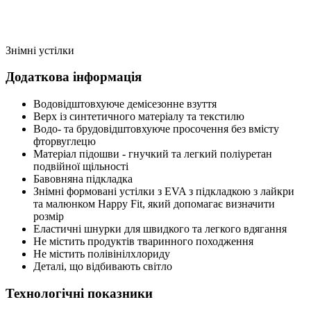
Знімні устілки
Додаткова інформація
Водовідштовхуюче демісезонне взуття
Верх із синтетичного матеріалу та текстилю
Водо- та брудовідштовхуюче просочення без вмісту
фторвуглецю
Матеріал підошви - гнучкий та легкий поліуретан
подвійної щільності
Бавовняна підкладка
Знімні формовані устілки з EVA з підкладкою з лайкри
та малюнком Happy Fit, який допомагає визначити
розмір
Еластичні шнурки для швидкого та легкого вдягання
Не містить продуктів тваринного походження
Не містить полівінілхлориду
Деталі, що відбивають світло
Технологічні показники