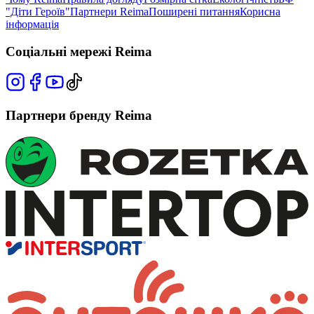
"Діти Героїв"
Партнери Reima
Поширені питання
Корисна
інформація
Соціальні мережі Reima
Партнери бренду Reima