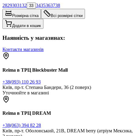
28
29
30
31
32
34
35
36
37
38
33
Розмірна сітка
Всі розмірні сітки
Додати в кошик
Наявність у магазинах:
Контакти магазинів
Reima в ТРЦ Blockbuster Mall
+38(093) 110 26 93
Київ, пр-т. Степана Бандери, 36 (2 поверх)
Уточнюйте в магазині
Reima в ТРЦ DREAM
+38(063) 394 82 28
Київ, пр-т. Оболонський, 21В, DREAM berry (атріум Мексика,