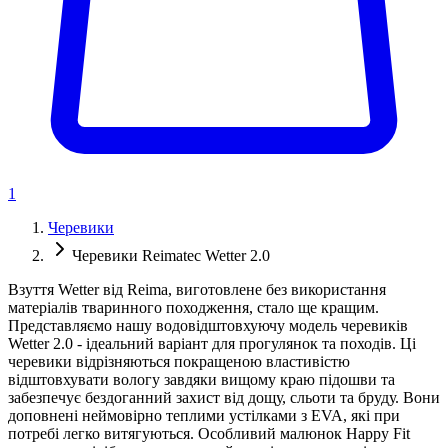
1
Черевики
Черевики Reimatec Wetter 2.0
Взуття Wetter від Reima, виготовлене без використання
матеріалів тваринного походження, стало ще кращим.
Представляємо нашу водовідштовхуючу модель черевиків
Wetter 2.0 - ідеальний варіант для прогулянок та походів. Ці
черевики відрізняються покращеною властивістю
відштовхувати вологу завдяки вищому краю підошви та
забезпечує бездоганний захист від дощу, сльоти та бруду. Вони
доповнені неймовірно теплими устілками з EVA, які при
потребі легко витягуються. Особливий малюнок Happy Fit