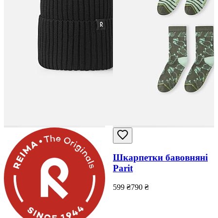
Шкарпетки бавовняні
Parit
599
₴
790
₴