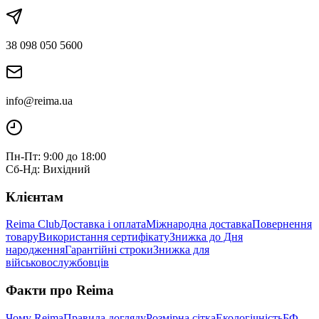
38 098 050 5600
info@reima.ua
Пн-Пт: 9:00 до 18:00
Сб-Нд: Вихідний
Клієнтам
Reima Club
Доставка і оплата
Міжнародна доставка
Повернення
товару
Використання сертифікату
Знижка до Дня
народження
Гарантійні строки
Знижка для
військовослужбовців
Факти про Reima
Чому Reima
Правила догляду
Розмірна сітка
Екологічність
БФ