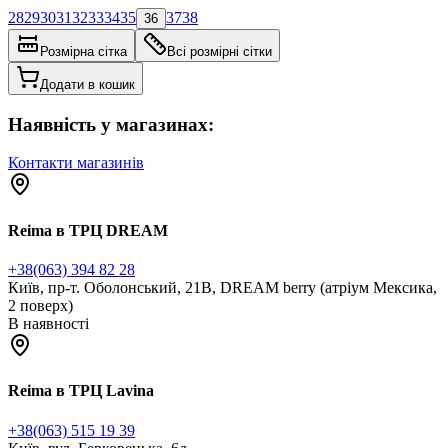
28
29
30
31
32
33
34
35
37
38
36
Розмірна сітка
Всі розмірні сітки
Додати в кошик
Наявність у магазинах:
Контакти магазинів
Reima в ТРЦ DREAM
+38(063) 394 82 28
Київ, пр-т. Оболонський, 21В, DREAM berry (атріум Мексика,
2 поверх)
В наявності
Reima в ТРЦ Lavina
+38(063) 515 19 39