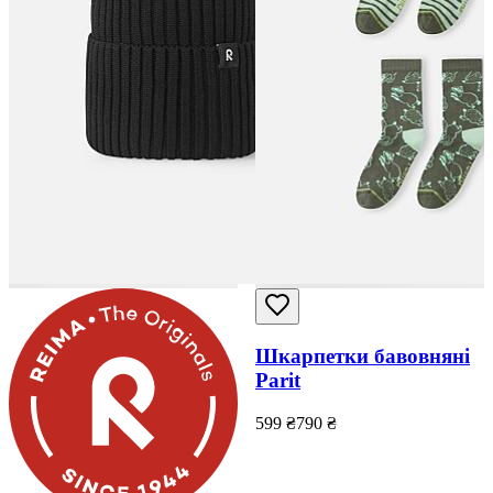
Шкарпетки бавовняні
Parit
599
₴
790
₴