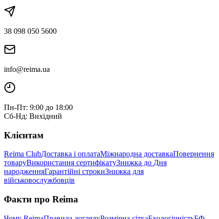
38 098 050 5600
info@reima.ua
Пн-Пт: 9:00 до 18:00
Сб-Нд: Вихідний
Клієнтам
Reima Club
Доставка і оплата
Міжнародна доставка
Повернення
товару
Використання сертифікату
Знижка до Дня
народження
Гарантійні строки
Знижка для
військовослужбовців
Факти про Reima
Чому Reima
Правила догляду
Розмірна сітка
Екологічність
БФ