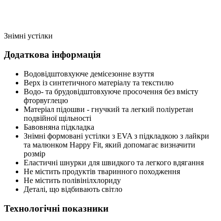
Знімні устілки
Додаткова інформація
Водовідштовхуюче демісезонне взуття
Верх із синтетичного матеріалу та текстилю
Водо- та брудовідштовхуюче просочення без вмісту
фторвуглецю
Матеріал підошви - гнучкий та легкий поліуретан
подвійної щільності
Бавовняна підкладка
Знімні формовані устілки з EVA з підкладкою з лайкри
та малюнком Happy Fit, який допомагає визначити
розмір
Еластичні шнурки для швидкого та легкого вдягання
Не містить продуктів тваринного походження
Не містить полівінілхлориду
Деталі, що відбивають світло
Технологічні показники