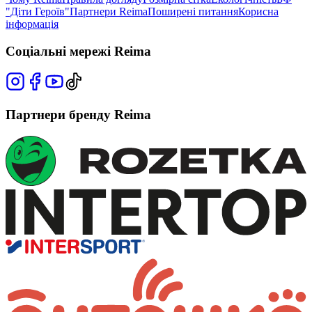
"Діти Героїв"
Партнери Reima
Поширені питання
Корисна
інформація
Соціальні мережі Reima
Партнери бренду Reima