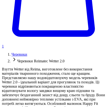
1
Черевики
Черевики Reimatec Wetter 2.0
Взуття Wetter від Reima, виготовлене без використання
матеріалів тваринного походження, стало ще кращим.
Представляємо нашу водовідштовхуючу модель черевиків
Wetter 2.0 - ідеальний варіант для прогулянок та походів. Ці
черевики відрізняються покращеною властивістю
відштовхувати вологу завдяки вищому краю підошви та
забезпечує бездоганний захист від дощу, сльоти та бруду. Вони
доповнені неймовірно теплими устілками з EVA, які при
потребі легко витягуються. Особливий малюнок Happy Fit