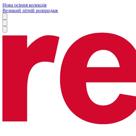
Нова осіння колекція
Великий літній розпродаж