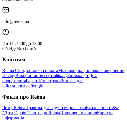
info@reima.ua
Пн-Пт: 9:00 до 18:00
Сб-Нд: Вихідний
Клієнтам
Reima Club
Доставка і оплата
Міжнародна доставка
Повернення
товару
Використання сертифікату
Знижка до Дня
народження
Гарантійні строки
Знижка для
військовослужбовців
Факти про Reima
Чому Reima
Правила догляду
Розмірна сітка
Екологічність
БФ
"Діти Героїв"
Партнери Reima
Поширені питання
Корисна
інформація