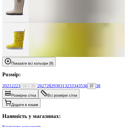
Показати всі кольори (9)
Розмір:
20
21
22
23
26
27
28
29
30
31
32
33
34
35
36
38
24
25
37
Розмірна сітка
Всі розмірні сітки
Додати в кошик
Наявність у магазинах:
Контакти магазинів