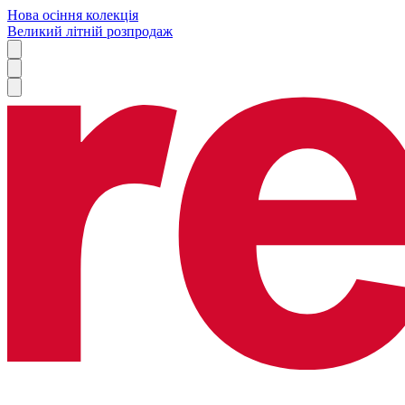
Нова осіння колекція
Великий літній розпродаж