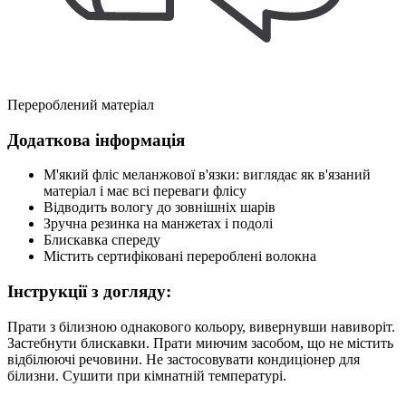
Перероблений матеріал
Додаткова інформація
М'який фліс меланжової в'язки: виглядає як в'язаний
матеріал і має всі переваги флісу
Відводить вологу до зовнішніх шарів
Зручна резинка на манжетах і подолі
Блискавка спереду
Містить сертифіковані перероблені волокна
Інструкції з догляду:
Прати з білизною однакового кольору, вивернувши навиворіт.
Застебнути блискавки. Прати миючим засобом, що не містить
відбілюючі речовини. Не застосовувати кондиціонер для
білизни. Сушити при кімнатній температурі.