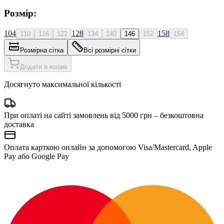
Розмір:
104
128
158
110
116
122
134
140
146
152
164
Розмірна сітка
Всі розмірні сітки
Додати в кошик
Досягнуто максимальної кількості
При оплаті на сайті замовлень від 5000 грн – безкоштовна
доставка
Оплата карткою онлайн за допомогою Visa/Mastercard, Apple
Pay або Google Pay