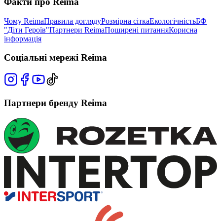
Факти про Reima
Чому Reima
Правила догляду
Розмірна сітка
Екологічність
БФ
"Діти Героїв"
Партнери Reima
Поширені питання
Корисна
інформація
Соціальні мережі Reima
Партнери бренду Reima