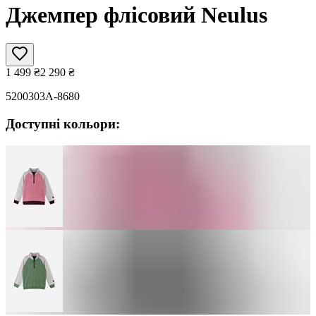
Джемпер флісовий Neulus
1 499
₴
2 290
₴
5200303A-8680
Доступні кольори: