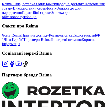
Reima Club
Доставка і оплата
Міжнародна доставка
Повернення
товару
Використання сертифікату
Знижка до Дня
народження
Гарантійні строки
Знижка для
військовослужбовців
Факти про Reima
Чому Reima
Правила догляду
Розмірна сітка
Екологічність
БФ
"Діти Героїв"
Партнери Reima
Поширені питання
Корисна
інформація
Соціальні мережі Reima
Партнери бренду Reima