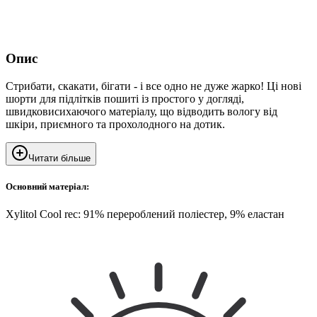
Опис
Стрибати, скакати, бігати - і все одно не дуже жарко! Ці нові
шорти для підлітків пошиті із простого у догляді,
швидковисихаючого матеріалу, що відводить вологу від
шкіри, приємного та прохолодного на дотик.
Читати більше
Основний матеріал:
Xylitol Cool rec: 91% перероблений поліестер, 9% еластан