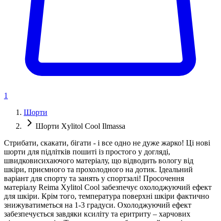
1
Шорти
Шорти Xylitol Cool Ilmassa
Стрибати, скакати, бігати - і все одно не дуже жарко! Ці нові
шорти для підлітків пошиті із простого у догляді,
швидковисихаючого матеріалу, що відводить вологу від
шкіри, приємного та прохолодного на дотик. Ідеальний
варіант для спорту та занять у спортзалі! Просочення
матеріалу Reima Xylitol Cool забезпечує охолоджуючий ефект
для шкіри. Крім того, температура поверхні шкіри фактично
знижуватиметься на 1-3 градуси. Охолоджуючий ефект
забезпечується завдяки ксиліту та еритриту – харчових