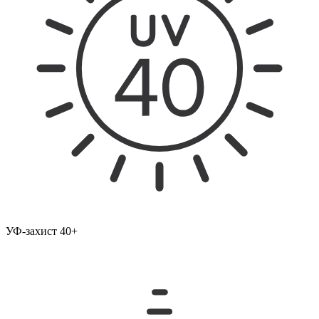
УФ-захист 40+