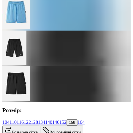
Розмір:
104
110
116
122
128
134
140
146
152
164
158
Розмірна сітка
Всі розмірні сітки