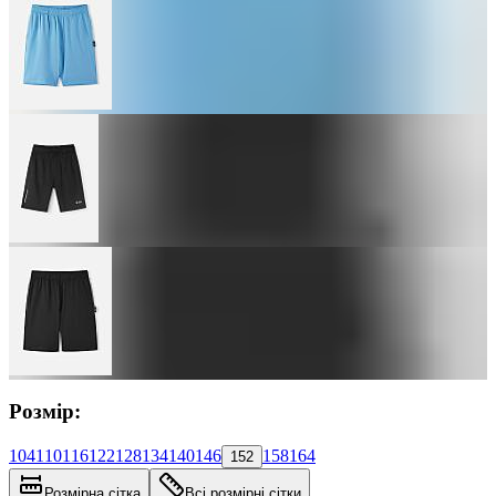
Розмір:
104
110
116
122
128
134
140
146
158
164
152
Розмірна сітка
Всі розмірні сітки