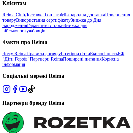
Клієнтам
Reima Club
Доставка і оплата
Міжнародна доставка
Повернення
товару
Використання сертифікату
Знижка до Дня
народження
Гарантійні строки
Знижка для
військовослужбовців
Факти про Reima
Чому Reima
Правила догляду
Розмірна сітка
Екологічність
БФ
"Діти Героїв"
Партнери Reima
Поширені питання
Корисна
інформація
Соціальні мережі Reima
Партнери бренду Reima