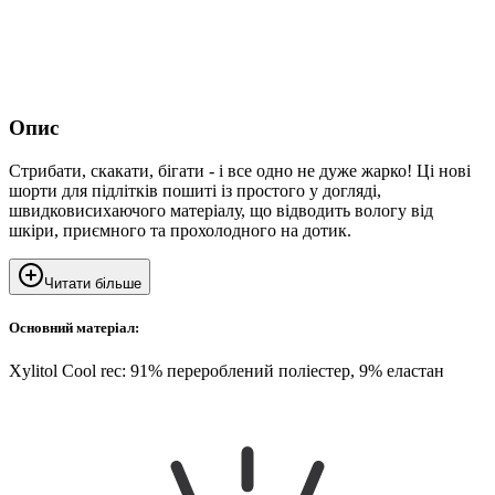
Опис
Стрибати, скакати, бігати - і все одно не дуже жарко! Ці нові
шорти для підлітків пошиті із простого у догляді,
швидковисихаючого матеріалу, що відводить вологу від
шкіри, приємного та прохолодного на дотик.
Читати більше
Основний матеріал:
Xylitol Cool rec: 91% перероблений поліестер, 9% еластан