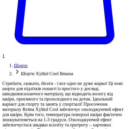
1
Шорти
Шорти Xylitol Cool Ilmassa
Стрибати, скакати, бігати - і все одно не дуже жарко! Ці нові
шорти для підлітків пошиті із простого у догляді,
швидковисихаючого матеріалу, що відводить вологу від
шкіри, приємного та прохолодного на дотик. Ідеальний
варіант для спорту та занять у спортзалі! Просочення
матеріалу Reima Xylitol Cool забезпечує охолоджуючий ефект
для шкіри. Крім того, температура поверхні шкіри фактично
знижуватиметься на 1-3 градуси. Охолоджуючий ефект
забезпечується завдяки ксиліту та еритриту – харчових