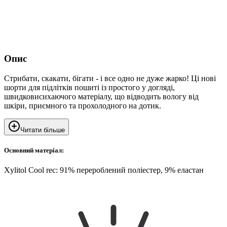
Опис
Стрибати, скакати, бігати - і все одно не дуже жарко! Ці нові
шорти для підлітків пошиті із простого у догляді,
швидковисихаючого матеріалу, що відводить вологу від
шкіри, приємного та прохолодного на дотик.
Читати більше
Основний матеріал:
Xylitol Cool rec: 91% перероблений поліестер, 9% еластан