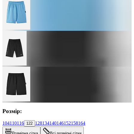
Розмір:
104
110
116
128
134
140
146
152
158
164
122
Розмірна сітка
Всі розмірні сітки