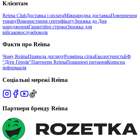
Клієнтам
Reima Club
Доставка і оплата
Міжнародна доставка
Повернення
товару
Використання сертифікату
Знижка до Дня
народження
Гарантійні строки
Знижка для
військовослужбовців
Факти про Reima
Чому Reima
Правила догляду
Розмірна сітка
Екологічність
БФ
"Діти Героїв"
Партнери Reima
Поширені питання
Корисна
інформація
Соціальні мережі Reima
Партнери бренду Reima