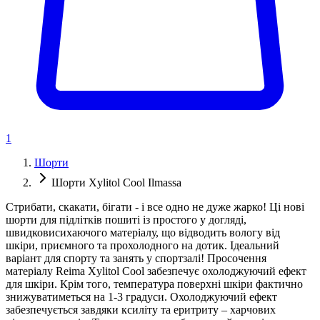
1
Шорти
Шорти Xylitol Cool Ilmassa
Стрибати, скакати, бігати - і все одно не дуже жарко! Ці нові
шорти для підлітків пошиті із простого у догляді,
швидковисихаючого матеріалу, що відводить вологу від
шкіри, приємного та прохолодного на дотик. Ідеальний
варіант для спорту та занять у спортзалі! Просочення
матеріалу Reima Xylitol Cool забезпечує охолоджуючий ефект
для шкіри. Крім того, температура поверхні шкіри фактично
знижуватиметься на 1-3 градуси. Охолоджуючий ефект
забезпечується завдяки ксиліту та еритриту – харчових