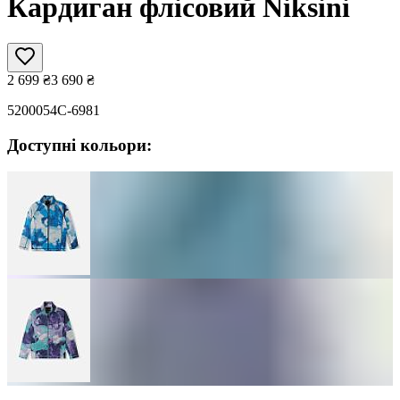
Кардиган флісовий Niksini
2 699
₴
3 690
₴
5200054C-6981
Доступні кольори: