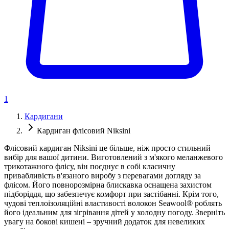
1
Кардигани
Кардиган флісовий Niksini
Флісовий кардиган Niksini це більше, ніж просто стильний
вибір для вашої дитини. Виготовлений з м'якого меланжевого
трикотажного флісу, він поєднує в собі класичну
привабливість в'язаного виробу з перевагами догляду за
флісом. Його повнорозмірна блискавка оснащена захистом
підборіддя, що забезпечує комфорт при застібанні. Крім того,
чудові теплоізоляційні властивості волокон Seawool® роблять
його ідеальним для зігрівання дітей у холодну погоду. Зверніть
увагу на бокові кишені – зручний додаток для невеликих