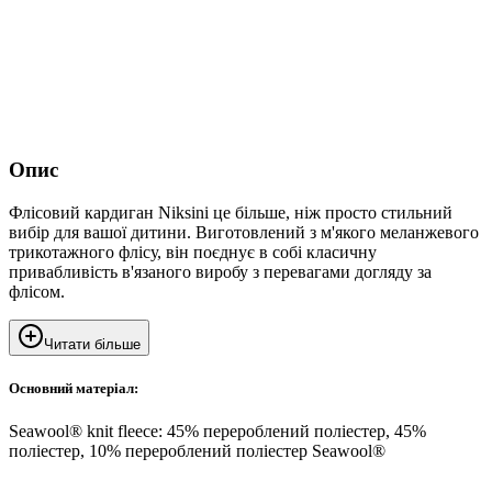
Опис
Флісовий кардиган Niksini це більше, ніж просто стильний
вибір для вашої дитини. Виготовлений з м'якого меланжевого
трикотажного флісу, він поєднує в собі класичну
привабливість в'язаного виробу з перевагами догляду за
флісом.
Читати більше
Основний матеріал:
Seawool® knit fleece: 45% перероблений поліестер, 45%
поліестер, 10% перероблений поліестер Seawool®