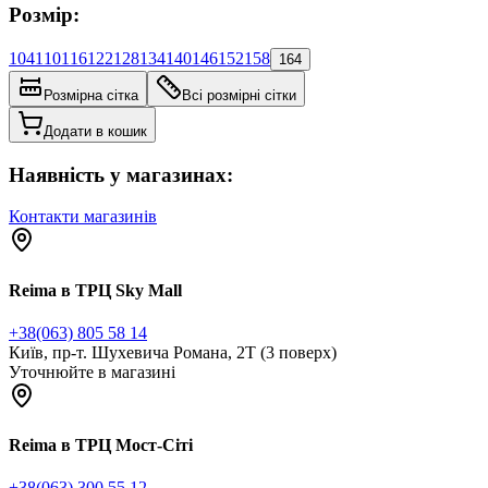
Розмір:
104
110
116
122
128
134
140
146
152
158
164
Розмірна сітка
Всі розмірні сітки
Додати в кошик
Наявність у магазинах:
Контакти магазинів
Reima в ТРЦ Sky Mall
+38(063) 805 58 14
Київ, пр-т. Шухевича Романа, 2Т (3 поверх)
Уточнюйте в магазині
Reima в ТРЦ Мост-Сіті
+38(063) 300 55 12