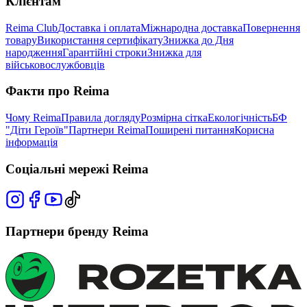
Клієнтам
Reima Club
Доставка і оплата
Міжнародна доставка
Повернення
товару
Використання сертифікату
Знижка до Дня
народження
Гарантійні строки
Знижка для
військовослужбовців
Факти про Reima
Чому Reima
Правила догляду
Розмірна сітка
Екологічність
БФ
"Діти Героїв"
Партнери Reima
Поширені питання
Корисна
інформація
Соціальні мережі Reima
Партнери бренду Reima