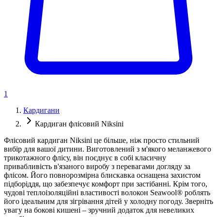
1
Кардигани
Кардиган флісовий Niksini
Флісовий кардиган Niksini це більше, ніж просто стильний
вибір для вашої дитини. Виготовлений з м'якого меланжевого
трикотажного флісу, він поєднує в собі класичну
привабливість в'язаного виробу з перевагами догляду за
флісом. Його повнорозмірна блискавка оснащена захистом
підборіддя, що забезпечує комфорт при застібанні. Крім того,
чудові теплоізоляційні властивості волокон Seawool® роблять
його ідеальним для зігрівання дітей у холодну погоду. Зверніть
увагу на бокові кишені – зручний додаток для невеликих