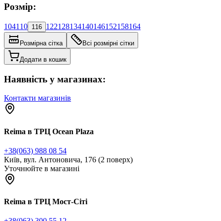
Розмір:
104
110
122
128
134
140
146
152
158
164
116
Розмірна сітка
Всі розмірні сітки
Додати в кошик
Наявність у магазинах:
Контакти магазинів
Reima в ТРЦ Ocean Plaza
+38(063) 988 08 54
Київ, вул. Антоновича, 176 (2 поверх)
Уточнюйте в магазині
Reima в ТРЦ Мост-Сіті
+38(063) 300 55 12