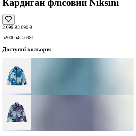
Кардиган флісовий Niksini
2 699
₴
3 690
₴
5200054C-6981
Доступні кольори: