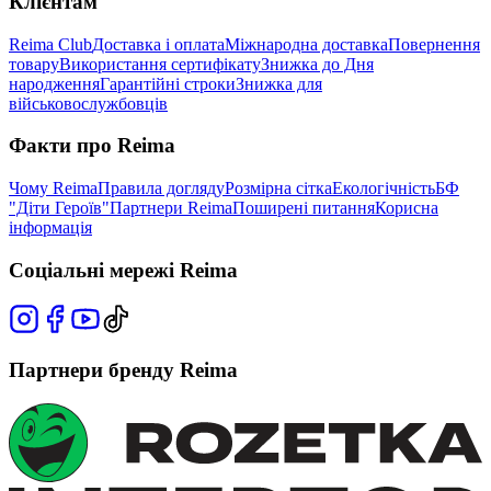
Клієнтам
Reima Club
Доставка і оплата
Міжнародна доставка
Повернення
товару
Використання сертифікату
Знижка до Дня
народження
Гарантійні строки
Знижка для
військовослужбовців
Факти про Reima
Чому Reima
Правила догляду
Розмірна сітка
Екологічність
БФ
"Діти Героїв"
Партнери Reima
Поширені питання
Корисна
інформація
Соціальні мережі Reima
Партнери бренду Reima