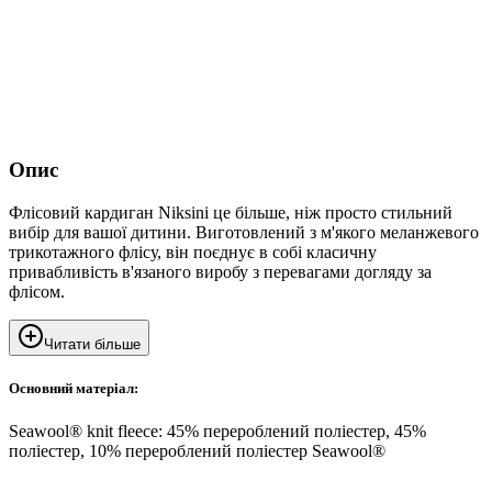
Опис
Флісовий кардиган Niksini це більше, ніж просто стильний
вибір для вашої дитини. Виготовлений з м'якого меланжевого
трикотажного флісу, він поєднує в собі класичну
привабливість в'язаного виробу з перевагами догляду за
флісом.
Читати більше
Основний матеріал:
Seawool® knit fleece: 45% перероблений поліестер, 45%
поліестер, 10% перероблений поліестер Seawool®