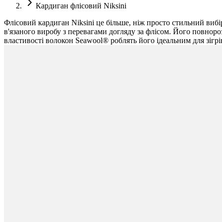
Кардиган флісовий Niksini
Флісовий кардиган Niksini це більше, ніж просто стильний виб
в'язаного виробу з перевагами догляду за флісом. Його повноро
властивості волокон Seawool® роблять його ідеальним для зігрі