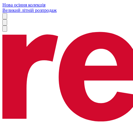
Нова осіння колекція
Великий літній розпродаж