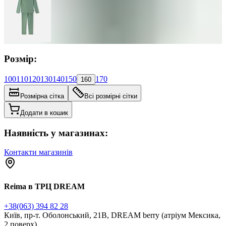
Розмір:
100
110
120
130
140
150
170
160
Розмірна сітка
Всі розмірні сітки
Додати в кошик
Наявність у магазинах:
Контакти магазинів
Reima в ТРЦ DREAM
+38(063) 394 82 28
Київ, пр-т. Оболонський, 21В, DREAM berry (атріум Мексика,
2 поверх)