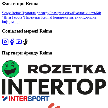
Факти про Reima
Чому Reima
Правила догляду
Розмірна сітка
Екологічність
БФ
"Діти Героїв"
Партнери Reima
Поширені питання
Корисна
інформація
Соціальні мережі Reima
Партнери бренду Reima