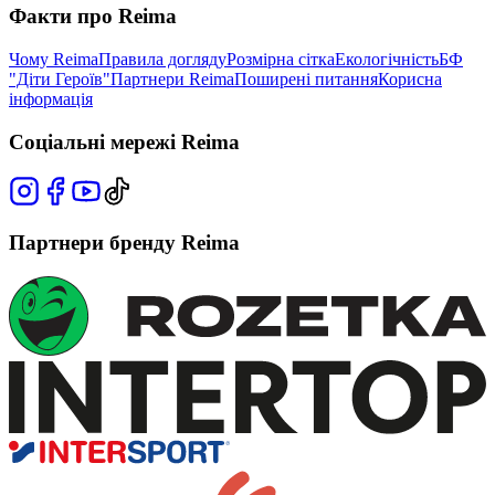
Факти про Reima
Чому Reima
Правила догляду
Розмірна сітка
Екологічність
БФ
"Діти Героїв"
Партнери Reima
Поширені питання
Корисна
інформація
Соціальні мережі Reima
Партнери бренду Reima