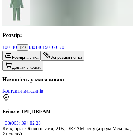
Розмір:
100
110
130
140
150
160
170
120
Розмірна сітка
Всі розмірні сітки
Додати в кошик
Наявність у магазинах:
Контакти магазинів
Reima в ТРЦ DREAM
+38(063) 394 82 28
Київ, пр-т. Оболонський, 21В, DREAM berry (атріум Мексика,
2 поверх)