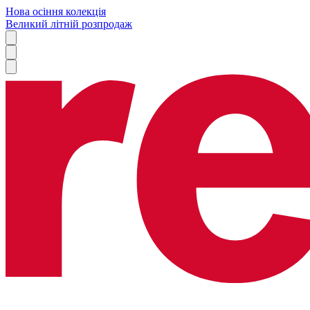
Нова осіння колекція
Великий літній розпродаж