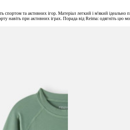
 спортом та активних ігор. Матеріал легкий і м'який ідеально пі
орту навіть при активних іграх. Порада від Reima: одягніть цю м