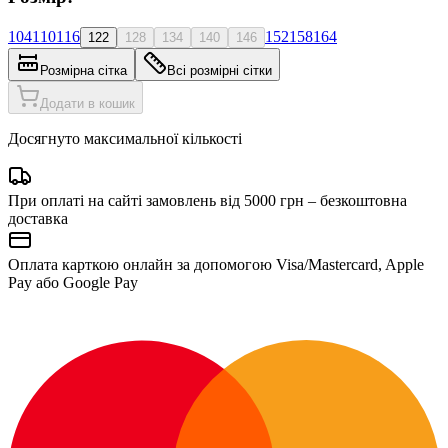
104
110
116
152
158
164
122
128
134
140
146
Розмірна сітка
Всі розмірні сітки
Додати в кошик
Досягнуто максимальної кількості
При оплаті на сайті замовлень від 5000 грн – безкоштовна
доставка
Оплата карткою онлайн за допомогою Visa/Mastercard, Apple
Pay або Google Pay