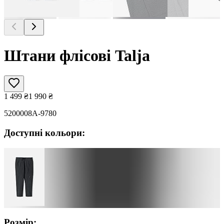
Штани флісові Talja
1 499
₴
1 990
₴
5200008A-9780
Доступні кольори:
Розмір: