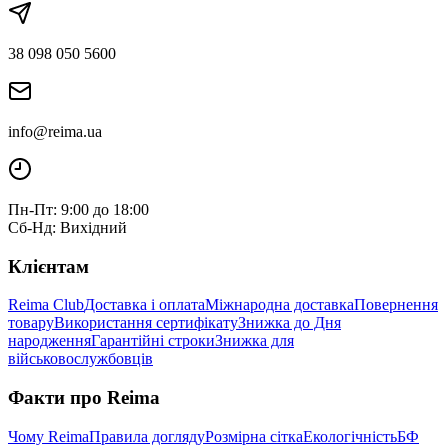
38 098 050 5600
info@reima.ua
Пн-Пт: 9:00 до 18:00
Сб-Нд: Вихідний
Клієнтам
Reima Club
Доставка і оплата
Міжнародна доставка
Повернення
товару
Використання сертифікату
Знижка до Дня
народження
Гарантійні строки
Знижка для
військовослужбовців
Факти про Reima
Чому Reima
Правила догляду
Розмірна сітка
Екологічність
БФ