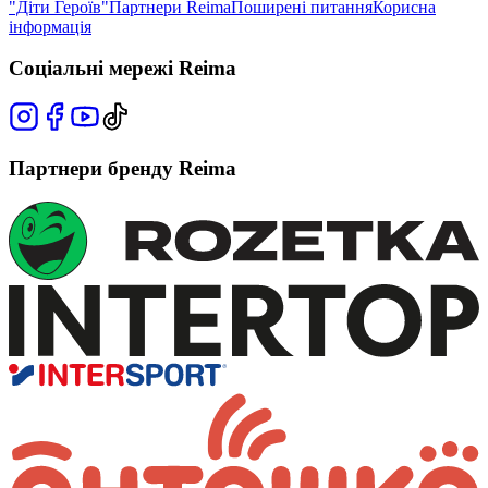
"Діти Героїв"
Партнери Reima
Поширені питання
Корисна
інформація
Соціальні мережі Reima
Партнери бренду Reima