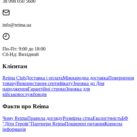
38 098 050 5600
info@reima.ua
Пн-Пт: 9:00 до 18:00
Сб-Нд: Вихідний
Клієнтам
Reima Club
Доставка і оплата
Міжнародна доставка
Повернення
товару
Використання сертифікату
Знижка до Дня
народження
Гарантійні строки
Знижка для
військовослужбовців
Факти про Reima
Чому Reima
Правила догляду
Розмірна сітка
Екологічність
БФ
"Діти Героїв"
Партнери Reima
Поширені питання
Корисна
інформація