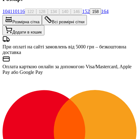
104
110
116
152
164
122
128
134
140
146
158
Розмірна сітка
Всі розмірні сітки
Додати в кошик
При оплаті на сайті замовлень від 5000 грн – безкоштовна
доставка
Оплата карткою онлайн за допомогою Visa/Mastercard, Apple
Pay або Google Pay