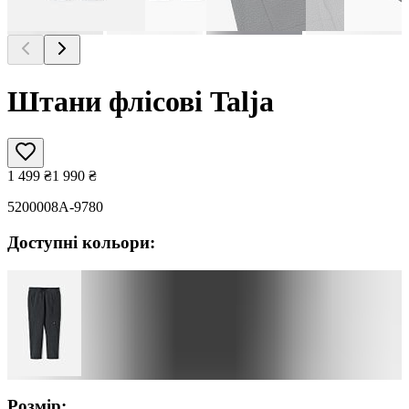
Штани флісові Talja
1 499
₴
1 990
₴
5200008A-9780
Доступні кольори:
Розмір: