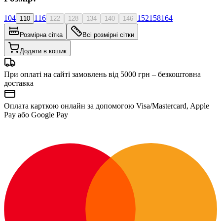
104
116
152
158
164
110
122
128
134
140
146
Розмірна сітка
Всі розмірні сітки
Додати в кошик
При оплаті на сайті замовлень від 5000 грн – безкоштовна
доставка
Оплата карткою онлайн за допомогою Visa/Mastercard, Apple
Pay або Google Pay