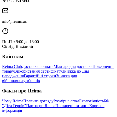
38 098 050 5600
info@reima.ua
Пн-Пт: 9:00 до 18:00
Сб-Нд: Вихідний
Клієнтам
Reima Club
Доставка і оплата
Міжнародна доставка
Повернення
товару
Використання сертифікату
Знижка до Дня
народження
Гарантійні строки
Знижка для
військовослужбовців
Факти про Reima
Чому Reima
Правила догляду
Розмірна сітка
Екологічність
БФ
"Діти Героїв"
Партнери Reima
Поширені питання
Корисна
інформація