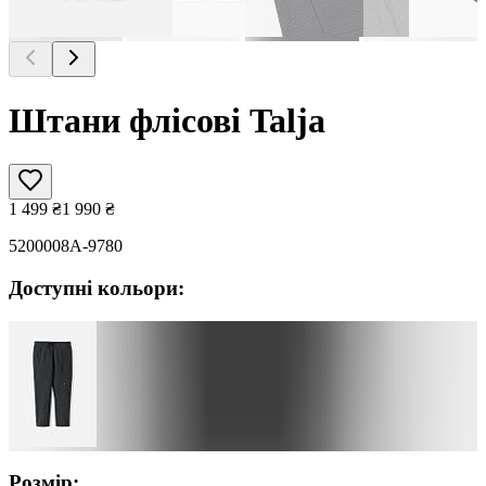
Штани флісові Talja
1 499
₴
1 990
₴
5200008A-9780
Доступні кольори:
Розмір: