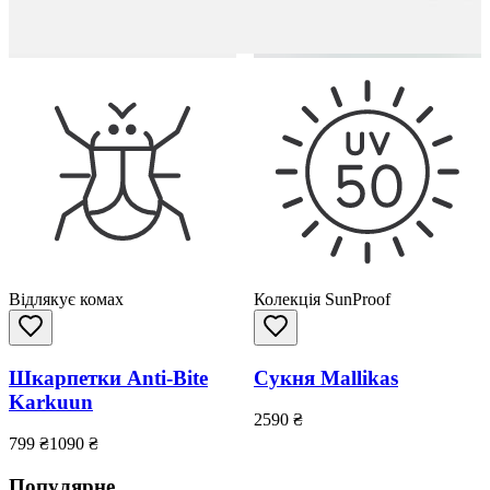
Відлякує комах
Колекція SunProof
Шкарпетки Anti-Bite
Сукня Mallikas
Karkuun
2590
₴
799
₴
1090
₴
Популярне