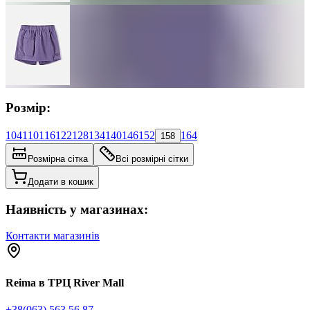
Розмір:
104
110
116
122
128
134
140
146
152
164
158
Розмірна сітка
Всі розмірні сітки
Додати в кошик
Наявність у магазинах:
Контакти магазинів
Reima в ТРЦ River Mall
+38(063) 563 56 87