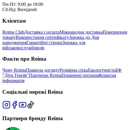
Пн-Пт: 9:00 до 18:00
Сб-Нд: Вихідний
Клієнтам
Reima Club
Доставка і оплата
Міжнародна доставка
Повернення
товару
Використання сертифікату
Знижка до Дня
народження
Гарантійні строки
Знижка для
військовослужбовців
Факти про Reima
Чому Reima
Правила догляду
Розмірна сітка
Екологічність
БФ
"Діти Героїв"
Партнери Reima
Поширені питання
Корисна
інформація
Соціальні мережі Reima
Партнери бренду Reima