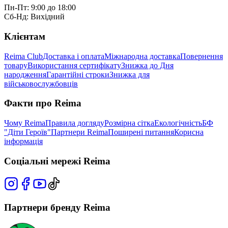
Пн-Пт: 9:00 до 18:00
Сб-Нд: Вихідний
Клієнтам
Reima Club
Доставка і оплата
Міжнародна доставка
Повернення
товару
Використання сертифікату
Знижка до Дня
народження
Гарантійні строки
Знижка для
військовослужбовців
Факти про Reima
Чому Reima
Правила догляду
Розмірна сітка
Екологічність
БФ
"Діти Героїв"
Партнери Reima
Поширені питання
Корисна
інформація
Соціальні мережі Reima
Партнери бренду Reima