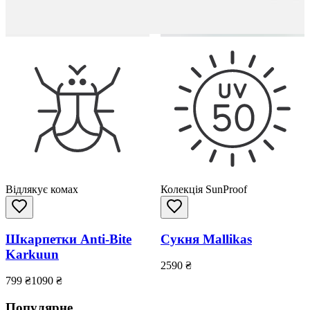
Відлякує комах
Колекція SunProof
Шкарпетки Anti-Bite
Сукня Mallikas
Karkuun
2590
₴
799
₴
1090
₴
Популярне