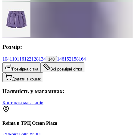
Розмір:
104
110
116
122
128
134
146
152
158
164
140
Розмірна сітка
Всі розмірні сітки
Додати в кошик
Наявність у магазинах:
Контакти магазинів
Reima в ТРЦ Ocean Plaza
+38(063) 988 08 54