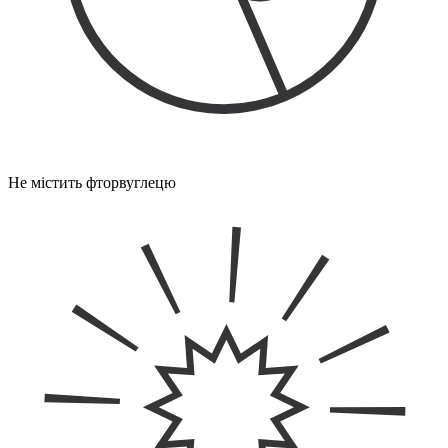
Не містить фторвуглецю