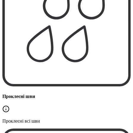
Проклеєні шви
Проклеєні
всі шви