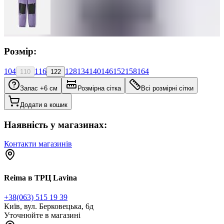
Розмір:
104
116
128
134
140
146
152
158
164
110
122
Запас +6 см
Розмірна сітка
Всі розмірні сітки
Додати в кошик
Наявність у магазинах:
Контакти магазинів
Reima в ТРЦ Lavina
+38(063) 515 19 39
Київ, вул. Берковецька, 6д
Уточнюйте в магазині