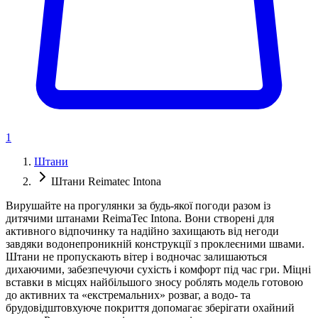
1
Штани
Штани Reimatec Intona
Вирушайте на прогулянки за будь-якої погоди разом із
дитячими штанами ReimaTec Intona. Вони створені для
активного відпочинку та надійно захищають від негоди
завдяки водонепроникній конструкції з проклеєними швами.
Штани не пропускають вітер і водночас залишаються
дихаючими, забезпечуючи сухість і комфорт під час гри. Міцні
вставки в місцях найбільшого зносу роблять модель готовою
до активних та «екстремальних» розваг, а водо- та
брудовідштовхуюче покриття допомагає зберігати охайний