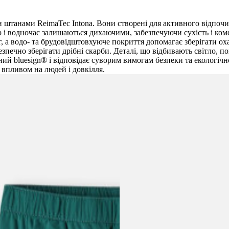
и штанами ReimaTec Intona. Вони створені для активного відпоч
і водночас залишаються дихаючими, забезпечуючи сухість і комф
, а водо- та брудовідштовхуюче покриття допомагає зберігати ох
езпечно зберігати дрібні скарби. Деталі, що відбивають світло, 
ий bluesign® і відповідає суворим вимогам безпеки та екологічнос
 впливом на людей і довкілля.