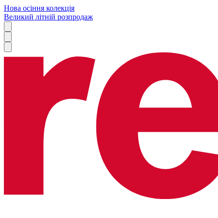
Нова осіння колекція
Великий літній розпродаж