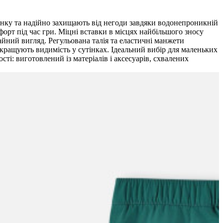
инку та надійно захищають від негоди завдяки водонепроникній
орт під час гри. Міцні вставки в місцях найбільшого зносу
айний вигляд. Регульована талія та еластичні манжети
покращують видимість у сутінках. Ідеальний вибір для маленьких
ті: виготовлений із матеріалів і аксесуарів, схвалених