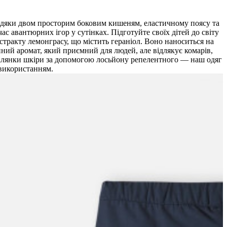
завдяки двом просторим боковим кишеням, еластичному поясу та
с авантюрних ігор у сутінках. Підготуйте своїх дітей до світу
стракту лемонграсу, що містить гераніол. Воно наноситься на
ний аромат, який приємний для людей, але відлякує комарів,
 ділянки шкіри за допомогою лосьйону репелентного — наш одяг
 використанням.