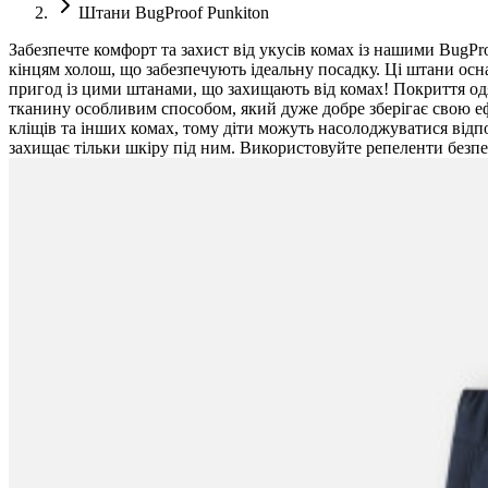
Штани BugProof Punkiton
Забезпечте комфорт та захист від укусів комах із нашими Bug
кінцям холош, що забезпечують ідеальну посадку. Ці штани оснащ
пригод із цими штанами, що захищають від комах! Покриття одя
тканину особливим способом, який дуже добре зберігає свою еф
кліщів та інших комах, тому діти можуть насолоджуватися відп
захищає тільки шкіру під ним. Використовуйте репеленти безп