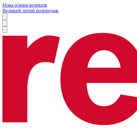
Нова осіння колекція
Великий літній розпродаж