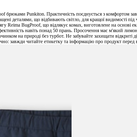
Proof брюками Punkiton. Практичність поєднується з комфортом 
ені деталями, що відбивають світло, для кращої видимості під ча
гу Reima BugProof, що відлякує комах, виготовлене на основі ек
ективність навіть понад 50 прань. Просочення має м'який лимон
очинком на природі без турбот. Не забувайте захищати відкриті
ечно: завжди читайте етикетку та інформацію про продукт перед