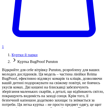
1
Куртки й парки
Куртка BugProof Puruton
Відкрийте для себе вітрівку Puruton, розроблену для ваших
молодих дослідників. Ця модель – частина лінійки Reima
BugProof, ефективно відлякує комарів та кліщів, дозволяючи
вашій дитині подорожувати на свіжому повітрі, не боячись
укусів комах. Дві кишені на блискавці забезпечують
зберігання маленьких скарбів, а деталі, що відбивають світло,
покращують видимість на заході сонця. Крім того, її
безпечний капюшон додатково захищає та знімається за
потреби. Ця легка куртка – не просто предмет одягу, це щит