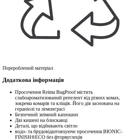
Перероблений матеріал
Додаткова інформація
Просочення Reima BugProof містить
слабоароматизований репелент від різних комах,
зокрема комарів та кліщів. Його дія заснована на
гераніолі та лемонграсі
Безпечний знімний капюшон
Дві кишені на блискавці
Деталі, що відбивають світло
водо- та брудовідштовхуюче просочення BIONIC-
FINISH®ECO без фторвуглеців