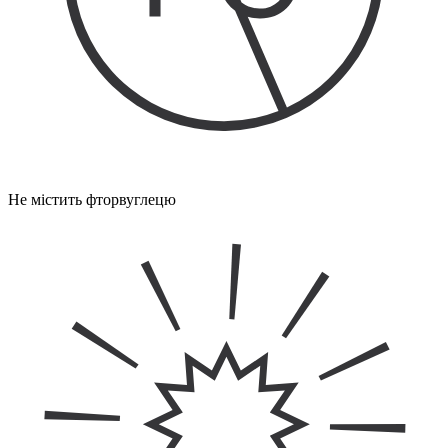
Не містить фторвуглецю