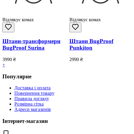
Відлякує комах
Відлякує комах
Штани-трансформери
Штани BugProof
BugProof Surina
Punkiton
3990
₴
2990
₴
+
Популярне
Доставка і оплата
Повернення товару
Правила догляду
Розмірна сітка
Адреси магазинів
Інтернет-магазин