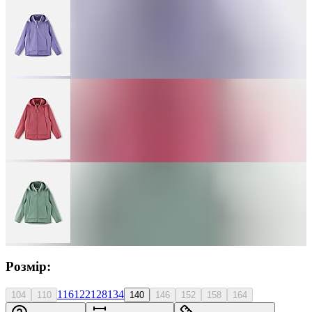
Розмір:
116
122
128
134
104
110
140
146
152
158
164