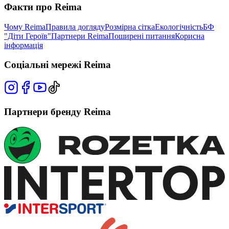
Факти про Reima
Чому Reima
Правила догляду
Розмірна сітка
Екологічність
БФ
"Діти Героїв"
Партнери Reima
Поширені питання
Корисна
інформація
Соціальні мережі Reima
Партнери бренду Reima