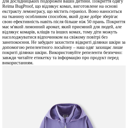
для дослідницьких подорожей вашої дитини. Покриття одягу
Reima BugProof, що відлякує комах, виготовлене на основі
екстракту лемонграсу, що містить гераніол. Воно наноситься
на тканину особливим способом, який дуже добре зберігає
свою ефективність навіть після більше ніж 50 прань. Покриття
має м'який лимонний аромат, який приємний для людей, але
відлякує комарів, кліщів та інших комах, тому діти можуть
насолоджуватися відпочинком на свіжому повітрі без
занепокоєння. Не забудьте захистити відкриті ділянки шкіри за
допомогою репелентного лосьйону – наш одяг захищає лише
покриті ділянки шкіри. Використовуйте репеленти безпечно:
завжди читайте етикетку та інформацію про продукт перед
використанням.