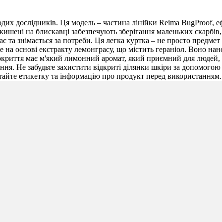
одих дослідників. Ця модель – частина лінійки Reima BugProof, е
 кишені на блискавці забезпечують зберігання маленьких скарбів,
ає та знімається за потреби. Ця легка куртка – не просто предме
е на основі екстракту лемонграсу, що містить гераніол. Воно на
Покриття має м'який лимонний аромат, який приємний для людей, а
ння. Не забудьте захистити відкриті ділянки шкіри за допомого
тайте етикетку та інформацію про продукт перед використанням.