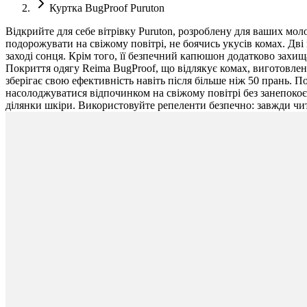
Куртка BugProof Puruton
Відкрийте для себе вітрівку Puruton, розроблену для ваших мол
подорожувати на свіжому повітрі, не боячись укусів комах. Дві
заході сонця. Крім того, її безпечний капюшон додатково захищ
Покриття одягу Reima BugProof, що відлякує комах, виготовлен
зберігає свою ефективність навіть після більше ніж 50 прань. 
насолоджуватися відпочинком на свіжому повітрі без занепокоє
ділянки шкіри. Використовуйте репеленти безпечно: завжди чи