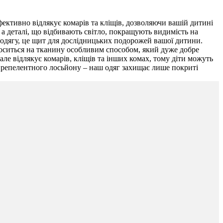
фективно відлякує комарів та кліщів, дозволяючи вашій дитині
 а деталі, що відбивають світло, покращують видимість на
т одягу, це щит для дослідницьких подорожей вашої дитини.
носиться на тканину особливим способом, який дуже добре
ле відлякує комарів, кліщів та інших комах, тому діти можуть
ю репелентного лосьйону – наш одяг захищає лише покриті