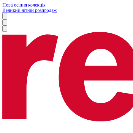
Нова осіння колекція
Великий літній розпродаж