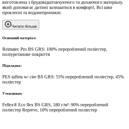
виготовлена ​​з брудовідштовхуючого та дихаючого матеріалу,
який допомагає дитині залишатися в комфорті. Всі шви
проклеєні та водонепроникні.
Читати більше
Основний матеріал:
Reimatec Pro BS GRS: 100% перероблений поліестер,
поліуретанове покриття
Підкладка:
PES taffeta w/ cire BS GRS: 55% перероблений поліестер, 45%
поліестер
Утеплювач:
Fellex® Eco flex BS GRS, 180 г/м²: 90% перероблений
поліестер Repreve, 10% перероблений поліестер