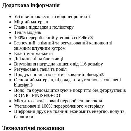
Додаткова інформація
Усі шви проклеєні та водонепроникні
Міцний матеріал
Гладка підкладка з поліестеру
Тепла модель
100% перероблений утеплювач Fellex®
Безпечний, знімний та регульований капюшон зі
знімним штучним хутром
Еластичні манжети
Дві кишені на блискавці
Внутрішня нагрудна кишеня від 116 розміру
Регульована талія та поділ
Продукт повністю сертифікований bluesign®
Основний матеріал, підкладка та утеплювач схвалені
bluesign®
Водо- та брудовідштовхуюче покриття без фторвуглеців
BIONIC-FINISH®ECO
Містить сертифіковані перероблені волокна
Утеплювач зі 100% переробленого матеріалу
Цифровий друк на тканині економить енергію, воду та
барвники
Технологічні показники