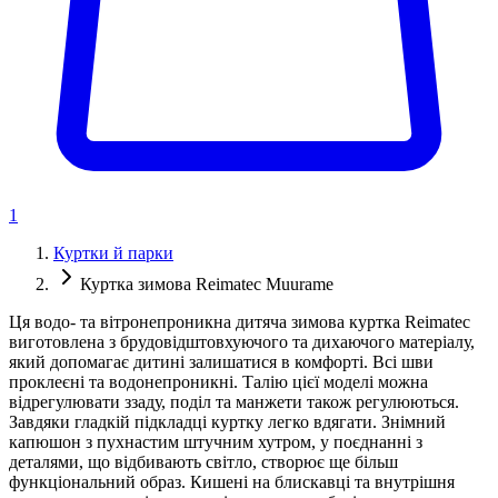
1
Куртки й парки
Куртка зимова Reimatec Muurame
Ця водо- та вітронепроникна дитяча зимова куртка Reimatec
виготовлена ​​з брудовідштовхуючого та дихаючого матеріалу,
який допомагає дитині залишатися в комфорті. Всі шви
проклеєні та водонепроникні. Талію цієї моделі можна
відрегулювати ззаду, поділ та манжети також регулюються.
Завдяки гладкій підкладці куртку легко вдягати. Знімний
капюшон з пухнастим штучним хутром, у поєднанні з
деталями, що відбивають світло, створює ще більш
функціональний образ. Кишені на блискавці та внутрішня