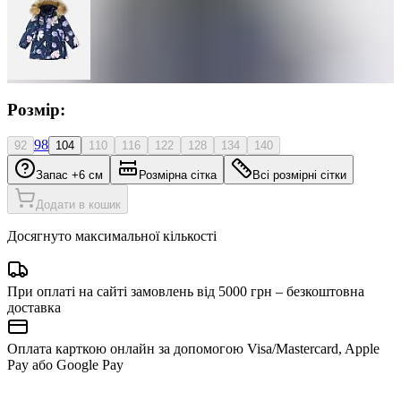
Розмір:
98
92
104
110
116
122
128
134
140
Запас +6 см
Розмірна сітка
Всі розмірні сітки
Додати в кошик
Досягнуто максимальної кількості
При оплаті на сайті замовлень від 5000 грн – безкоштовна
доставка
Оплата карткою онлайн за допомогою Visa/Mastercard, Apple
Pay або Google Pay