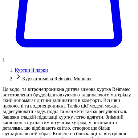
1
Куртки й парки
Куртка зимова Reimatec Muurame
Ця водо- та вітронепроникна дитяча зимова куртка Reimatec
виготовлена ​​з брудовідштовхуючого та дихаючого матеріалу,
який допомагає дитині залишатися в комфорті. Всі шви
проклеєні та водонепроникні. Талію цієї моделі можна
відрегулювати ззаду, поділ та манжети також регулюються.
Завдяки гладкій підкладці куртку легко вдягати. Знімний
капюшон з пухнастим штучним хутром, у поєднанні з
деталями, що відбивають світло, створює ще більш
функціональний образ. Кишені на блискавці та внутрішня