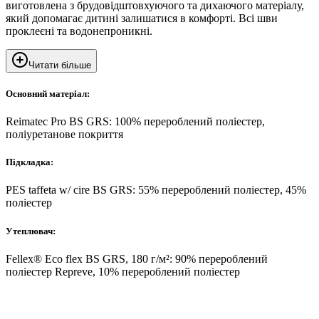
виготовлена ​​з брудовідштовхуючого та дихаючого матеріалу,
який допомагає дитині залишатися в комфорті. Всі шви
проклеєні та водонепроникні.
Читати більше
Основний матеріал:
Reimatec Pro BS GRS: 100% перероблений поліестер,
поліуретанове покриття
Підкладка:
PES taffeta w/ cire BS GRS: 55% перероблений поліестер, 45%
поліестер
Утеплювач:
Fellex® Eco flex BS GRS, 180 г/м²: 90% перероблений
поліестер Repreve, 10% перероблений поліестер