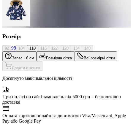
Розмір:
98
92
104
110
116
122
128
134
140
Запас +6 см
Розмірна сітка
Всі розмірні сітки
Додати в кошик
Досягнуто максимальної кількості
При оплаті на сайті замовлень від 5000 грн – безкоштовна
доставка
Оплата карткою онлайн за допомогою Visa/Mastercard, Apple
Pay або Google Pay