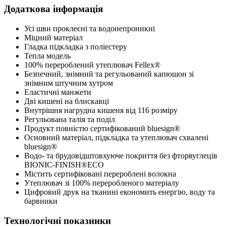
Додаткова інформація
Усі шви проклеєні та водонепроникні
Міцний матеріал
Гладка підкладка з поліестеру
Тепла модель
100% перероблений утеплювач Fellex®
Безпечний, знімний та регульований капюшон зі
знімним штучним хутром
Еластичні манжети
Дві кишені на блискавці
Внутрішня нагрудна кишеня від 116 розміру
Регульована талія та поділ
Продукт повністю сертифікований bluesign®
Основний матеріал, підкладка та утеплювач схвалені
bluesign®
Водо- та брудовідштовхуюче покриття без фторвуглеців
BIONIC-FINISH®ECO
Містить сертифіковані перероблені волокна
Утеплювач зі 100% переробленого матеріалу
Цифровий друк на тканині економить енергію, воду та
барвники
Технологічні показники