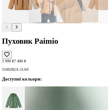
Пуховик Paimio
5 999
₴
7 490
₴
5100282A-11A0
Доступні кольори: