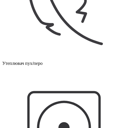
Утеплювач пух/перо