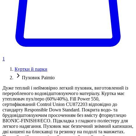
1
Куртки й парки
Пуховик Paimio
Дуже теплий і неймовірно легкий пуховик, виготовлений із
переробленого водовідштовхуючого матеріалу. Куртка має
утеплювач пух/перо (60%/40%), Fill Power 550,
сертифікований Control Union CU872203 відповідно до
стандарту Responsible Down Standard. Покрита водо- та
брудовідштовхуючим просоченням без вмісту фторвуглецю
BIONIC-FINISH®ECO. Підкладка з гладкого поліестеру для
легкого надягання. Пуховик має безпечний знімний капюшон,
дві кишені на блискавці та резинку на подолі та манжетах.