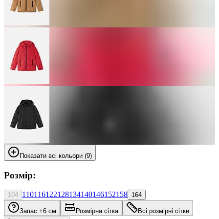
Показати всі кольори (9)
Розмір:
110
116
122
128
134
140
146
152
158
104
164
Запас +6 см
Розмірна сітка
Всі розмірні сітки