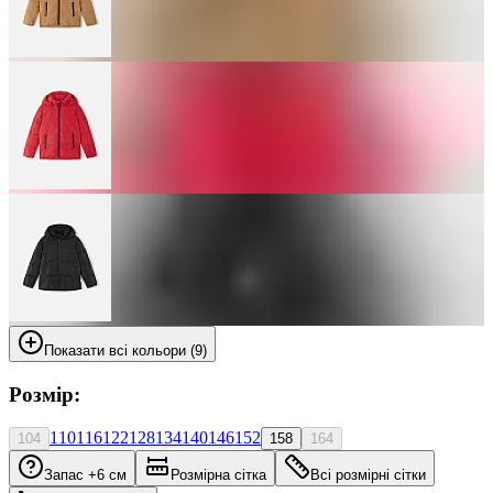
Показати всі кольори (9)
Розмір:
110
116
122
128
134
140
146
152
104
158
164
Запас +6 см
Розмірна сітка
Всі розмірні сітки