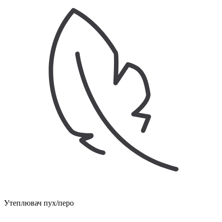
Утеплювач пух/перо