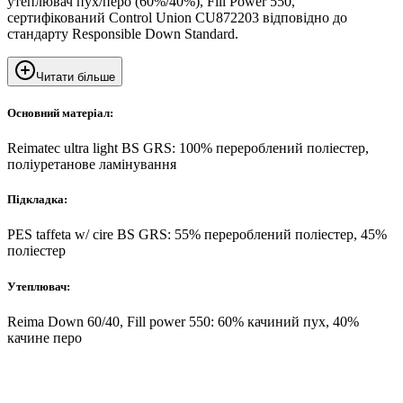
утеплювач пух/перо (60%/40%), Fill Power 550,
сертифікований Control Union CU872203 відповідно до
стандарту Responsible Down Standard.
Читати більше
Основний матеріал:
Reimatec ultra light BS GRS: 100% перероблений поліестер,
поліуретанове ламінування
Підкладка:
PES taffeta w/ cire BS GRS: 55% перероблений поліестер, 45%
поліестер
Утеплювач:
Reima Down 60/40, Fill power 550: 60% качиний пух, 40%
качине перо