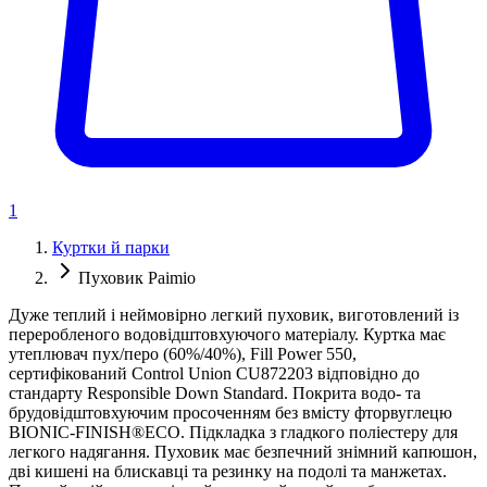
1
Куртки й парки
Пуховик Paimio
Дуже теплий і неймовірно легкий пуховик, виготовлений із
переробленого водовідштовхуючого матеріалу. Куртка має
утеплювач пух/перо (60%/40%), Fill Power 550,
сертифікований Control Union CU872203 відповідно до
стандарту Responsible Down Standard. Покрита водо- та
брудовідштовхуючим просоченням без вмісту фторвуглецю
BIONIC-FINISH®ECO. Підкладка з гладкого поліестеру для
легкого надягання. Пуховик має безпечний знімний капюшон,
дві кишені на блискавці та резинку на подолі та манжетах.