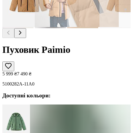
Пуховик Paimio
5 999
₴
7 490
₴
5100282A-11A0
Доступні кольори: