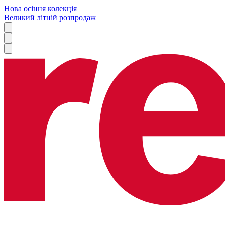
Нова осіння колекція
Великий літній розпродаж