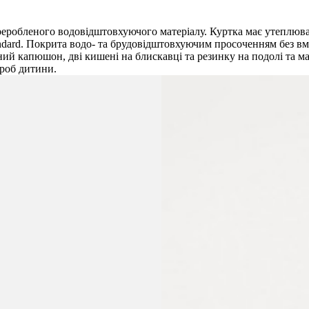
еробленого водовідштовхуючого матеріалу. Куртка має утеплювач 
andard. Покрита водо- та брудовідштовхуючим просоченням без 
ний капюшон, дві кишені на блискавці та резинку на подолі та 
роб дитини.