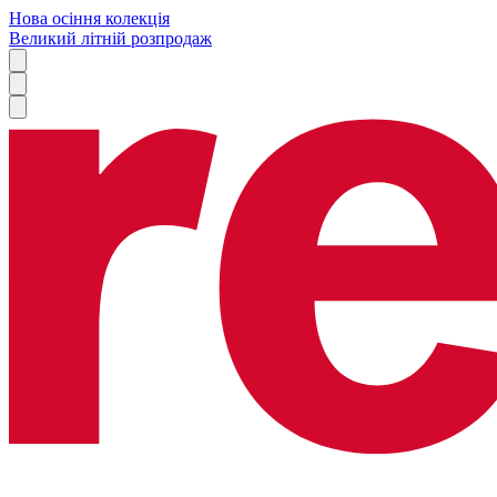
Нова осіння колекція
Великий літній розпродаж