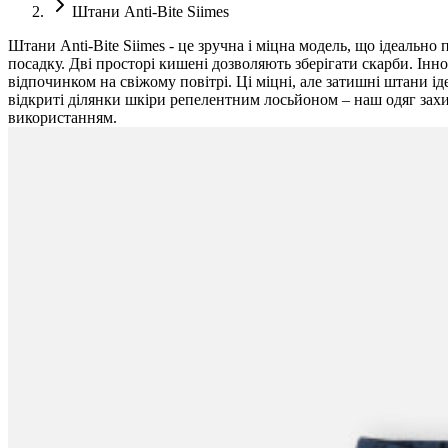
Штани Anti-Bite Siimes
Штани Anti-Bite Siimes - це зручна і міцна модель, що ідеальн
посадку. Дві просторі кишені дозволяють зберігати скарби. Інн
відпочинком на свіжому повітрі. Ці міцні, але затишні штани ід
відкриті ділянки шкіри репелентним лосьйоном – наш одяг зах
використанням.