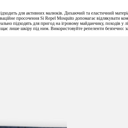
о підходить для активних малюків. Дихаючий та еластичний матері
оваційне просочення Si Repel Mosquito допомагає відлякувати ко
еально підходять для пригод на ігровому майданчику, походів у лі
ищає лише шкіру під ним. Використовуйте репеленти безпечно: з