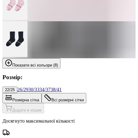
Показати всі кольори (8)
Розмір:
26/29
30/33
34/37
38/41
22/25
Розмірна сітка
Всі розмірні сітки
Додати в кошик
Досягнуто максимальної кількості