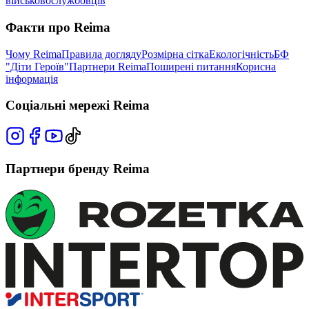
військовослужбовців
Факти про Reima
Чому Reima
Правила догляду
Розмірна сітка
Екологічність
БФ
"Діти Героїв"
Партнери Reima
Поширені питання
Корисна
інформація
Соціальні мережі Reima
Партнери бренду Reima