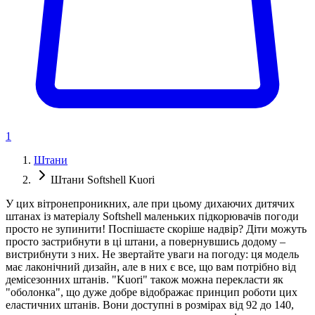
1
Штани
Штани Softshell Kuori
У цих вітронепроникних, але при цьому дихаючих дитячих
штанах із матеріалу Softshell маленьких підкорювачів погоди
просто не зупинити! Поспішаєте скоріше надвір? Діти можуть
просто застрибнути в ці штани, а повернувшись додому –
вистрибнути з них. Не звертайте уваги на погоду: ця модель
має лаконічний дизайн, але в них є все, що вам потрібно від
демісезонних штанів. "Kuori" також можна перекласти як
"оболонка", що дуже добре відображає принцип роботи цих
еластичних штанів. Вони доступні в розмірах від 92 до 140,