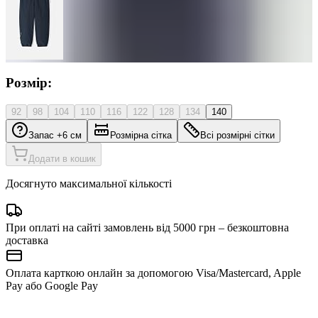
Розмір:
92
98
104
110
116
122
128
134
140
Запас +6 см
Розмірна сітка
Всі розмірні сітки
Додати в кошик
Досягнуто максимальної кількості
При оплаті на сайті замовлень від 5000 грн – безкоштовна
доставка
Оплата карткою онлайн за допомогою Visa/Mastercard, Apple
Pay або Google Pay