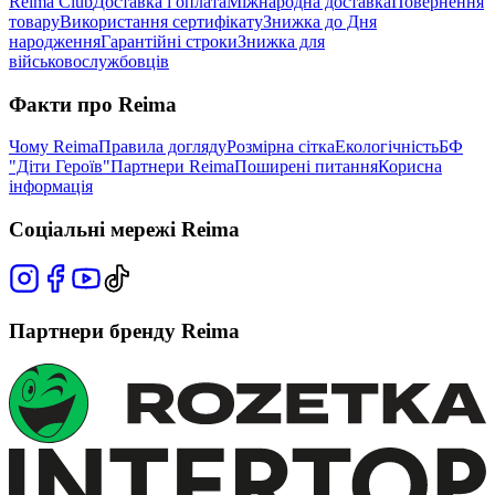
Reima Club
Доставка і оплата
Міжнародна доставка
Повернення
товару
Використання сертифікату
Знижка до Дня
народження
Гарантійні строки
Знижка для
військовослужбовців
Факти про Reima
Чому Reima
Правила догляду
Розмірна сітка
Екологічність
БФ
"Діти Героїв"
Партнери Reima
Поширені питання
Корисна
інформація
Соціальні мережі Reima
Партнери бренду Reima