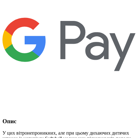
Опис
У цих вітронепроникних, але при цьому дихаючих дитячих