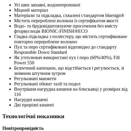
Усі шви запаяні, водонепроникні
Міцний матеріал
Матеріали та підкладка, схвалені стандартом bluesign®
Містить перероблені волокна із сертифікатом якості
Водо- та брудовідштовхуюче просочення без вмісту
фторвуглеців BIONIC-FINISH®ECO
Гладка підкладка з поліестеру, що містить сертифіковане
повторно перероблене волокно
Пух та перо сертифіковані відповідно до стандарту
Responsible Down Standard
Як утеплювач використані пух і перо (60%/40%), Fill
Power 550
Безпечний капюшон, що відстібається і регулюється, зі
знімним штучним хутром
Регульовані манжети
Регульовані обхват талії та подол
Внутрішня нагрудна кишеня на блискавці у розмірах від
116
Нагрудні кишені
Дві прорізні кишені
Технологічні показники
Повітропровідність