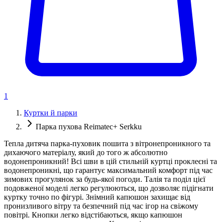
1
Куртки й парки
Парка пухова Reimatec+ Serkku
Тепла дитяча парка-пуховик пошита з вітронепроникного та
дихаючого матеріалу, який до того ж абсолютно
водонепроникний! Всі шви в цій стильній куртці проклеєні та
водонепроникні, що гарантує максимальний комфорт під час
зимових прогулянок за будь-якої погоди. Талія та поділ цієї
подовженої моделі легко регулюються, що дозволяє підігнати
куртку точно по фігурі. Знімний капюшон захищає від
пронизливого вітру та безпечний під час ігор на свіжому
повітрі. Кнопки легко відстібаються, якщо капюшон