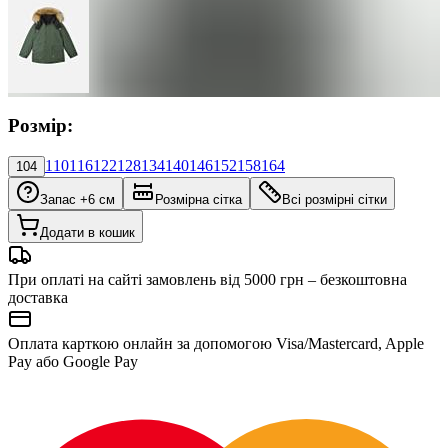
Розмір:
110
116
122
128
134
140
146
152
158
164
104
Запас +6 см
Розмірна сітка
Всі розмірні сітки
Додати в кошик
При оплаті на сайті замовлень від 5000 грн – безкоштовна
доставка
Оплата карткою онлайн за допомогою Visa/Mastercard, Apple
Pay або Google Pay