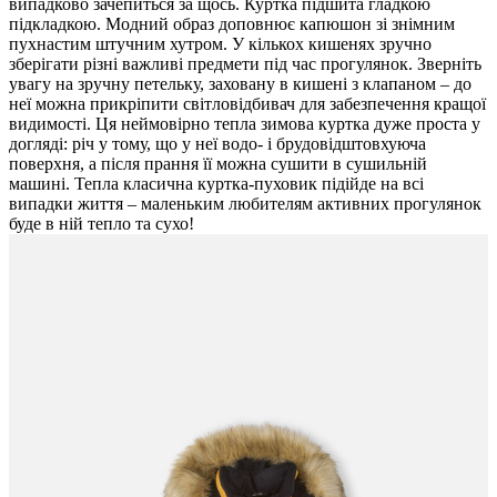
випадково зачепиться за щось. Куртка підшита гладкою
підкладкою. Модний образ доповнює капюшон зі знімним
пухнастим штучним хутром. У кількох кишенях зручно
зберігати різні важливі предмети під час прогулянок. Зверніть
увагу на зручну петельку, заховану в кишені з клапаном – до
неї можна прикріпити світловідбивач для забезпечення кращої
видимості. Ця неймовірно тепла зимова куртка дуже проста у
догляді: річ у тому, що у неї водо- і брудовідштовхуюча
поверхня, а після прання її можна сушити в сушильній
машині. Тепла класична куртка-пуховик підійде на всі
випадки життя – маленьким любителям активних прогулянок
буде в ній тепло та сухо!