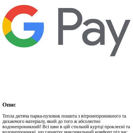
Опис
Тепла дитяча парка-пуховик пошита з вітронепроникного та
дихаючого матеріалу, який до того ж абсолютно
водонепроникний! Всі шви в цій стильній куртці проклеєні та
водонепроникні, що гарантує максимальний комфорт під час