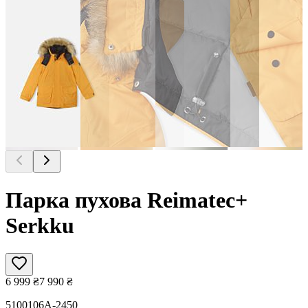
Парка пухова Reimatec+
Serkku
6 999
₴
7 990
₴
5100106A-2450