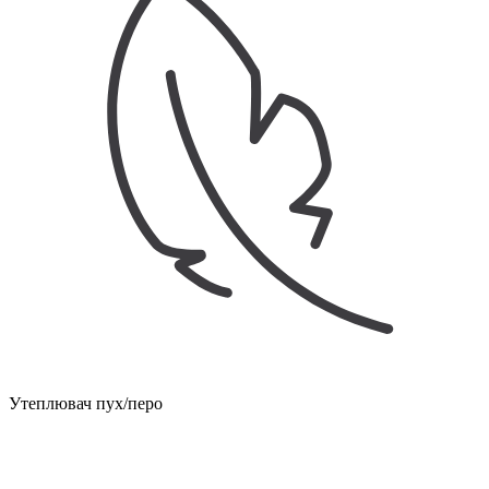
Утеплювач пух/перо